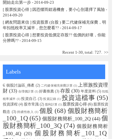
開始走出第一步
- 2014-09-23
[ 股票投資心得 ] 因恐懼而錯過機會，要小心別選擇了風險
-
2014-09-20
[ 網友問題來信 ] 投資股票 (台股 ) 要二代健保補充保費，明
年扣抵稅率又減半，您怎麼看??
- 2014-09-17
[ 股票投資心得 ] 想要投資低價定存股?? 低價的好壞，你能
分辨嗎??
- 2014-09-15
Recent 1-30, total: 727.
>>
Labels
上班族投資理
₢ 個股討論區_傳產
(2)
二代健保補充保費計算
(1)
財
(33)
存股
(30)
好書推薦
(3)
年度資料
(5)
合理價計算
(1)
扣抵
投資這檔事
(95)
投資自己
(3)
稅率減半
(1)
投資記錄
(1)
股票投資心得
(6)
投資課程
(4)
股市常識
(2)
股票投資
股利計算
(1)
個股
(68)
個股財務簡析
觀念
(3)
持續性收入
(1)
_100_1Q
(65)
個
個股財務簡析_100_2Q
(44)
股財務簡析_100_3Q
(74)
個股財務簡析
個股財務簡析_101_1Q
_100_4Q
(20)