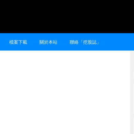
檔案下載
關於本站
聯絡「挖股誌」