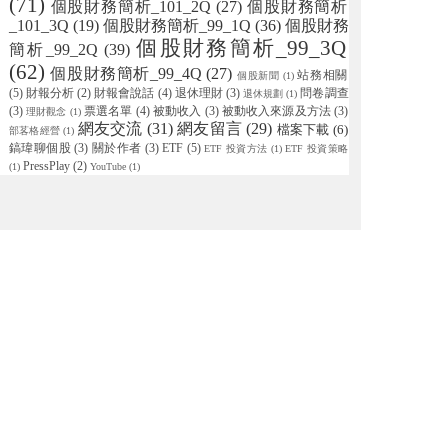
(71)
個股財務簡析_101_2Q
(27)
個股財務簡析
_101_3Q
(19)
個股財務簡析_99_1Q
(36)
個股財務
個股財務簡析_99_3Q
簡析_99_2Q
(39)
(62)
個股財務簡析_99_4Q
(27)
站務相關
個股新聞
(1)
(5)
財報分析
(2)
財報會說話
(4)
退休理財
(3)
問卷調查
退休規劃
(1)
(3)
票選名單
(4)
被動收入
(3)
被動收入來源及方法
(3)
理財觀念
(1)
網友交流
(31)
網友留言
(29)
檔案下載
(6)
部茖格經營
(1)
鎬瑋聊個股
(3)
關於作者
(3)
ETF
(5)
ETF 投資方法
(1)
ETF 投資策略
PressPlay
(2)
(1)
YouTube
(1)