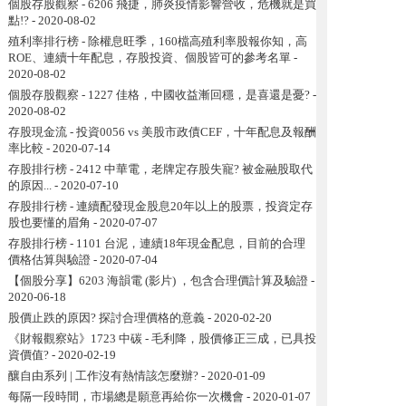
個股存股觀察 - 6206 飛捷，肺炎疫情影響營收，危機就是買
點!?
- 2020-08-02
殖利率排行榜 - 除權息旺季，160檔高殖利率股報你知，高
ROE、連續十年配息，存股投資、個股皆可的參考名單
-
2020-08-02
個股存股觀察 - 1227 佳格，中國收益漸回穩，是喜還是憂?
-
2020-08-02
存股現金流 - 投資0056 vs 美股市政債CEF，十年配息及報酬
率比較
- 2020-07-14
存股排行榜 - 2412 中華電，老牌定存股失寵? 被金融股取代
的原因...
- 2020-07-10
存股排行榜 - 連續配發現金股息20年以上的股票，投資定存
股也要懂的眉角
- 2020-07-07
存股排行榜 - 1101 台泥，連續18年現金配息，目前的合理
價格估算與驗證
- 2020-07-04
【個股分享】6203 海韻電 (影片) ，包含合理價計算及驗證
-
2020-06-18
股價止跌的原因? 探討合理價格的意義
- 2020-02-20
《財報觀察站》1723 中碳 - 毛利降，股價修正三成，已具投
資價值?
- 2020-02-19
釀自由系列 | 工作沒有熱情該怎麼辦?
- 2020-01-09
每隔一段時間，市場總是願意再給你一次機會
- 2020-01-07