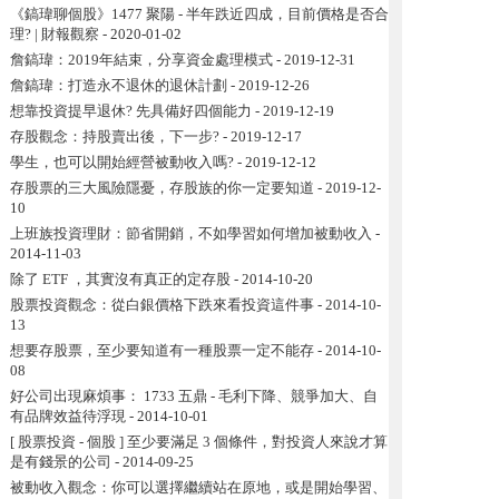
《鎬瑋聊個股》1477 聚陽 - 半年跌近四成，目前價格是否合
理? | 財報觀察
- 2020-01-02
詹鎬瑋：2019年結束，分享資金處理模式
- 2019-12-31
詹鎬瑋：打造永不退休的退休計劃
- 2019-12-26
想靠投資提早退休? 先具備好四個能力
- 2019-12-19
存股觀念：持股賣出後，下一步?
- 2019-12-17
學生，也可以開始經營被動收入嗎?
- 2019-12-12
存股票的三大風險隱憂，存股族的你一定要知道
- 2019-12-
10
上班族投資理財：節省開銷，不如學習如何增加被動收入
-
2014-11-03
除了 ETF ，其實沒有真正的定存股
- 2014-10-20
股票投資觀念：從白銀價格下跌來看投資這件事
- 2014-10-
13
想要存股票，至少要知道有一種股票一定不能存
- 2014-10-
08
好公司出現麻煩事： 1733 五鼎 - 毛利下降、競爭加大、自
有品牌效益待浮現
- 2014-10-01
[ 股票投資 - 個股 ] 至少要滿足 3 個條件，對投資人來說才算
是有錢景的公司
- 2014-09-25
被動收入觀念：你可以選擇繼續站在原地，或是開始學習、