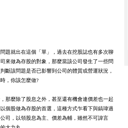
，問題就出在這個「單」，過去在挖股誌也有多次聊
公司來做為存股的對象，那麼當該公司發生了一些問
以判斷該問題是否已影響到公司的體質或營運狀況，
時，你該怎麼做?
話，那麼除了股息之外，甚至還有機會連價差也一起
歡以個股做為存股的首選，這種方式乍看下與鎬瑋過
好公司，以領股息為主、價差為輔，雖然不可諱言
補的大力丸。