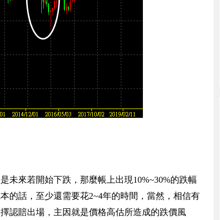
未來若開始下跌，那麼帳上出現10%~30%的跌幅
本的話，至少還需要花2~4年的時間，當然，相信有
選擇認賠出場，主因就是價格高估所造成的跌價風