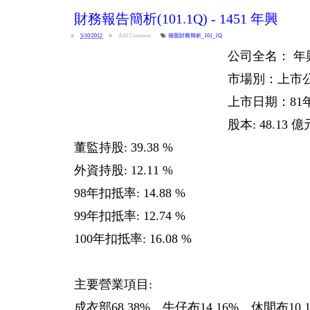
財務報告簡析(101.1Q) - 1451 年興
5/10/2012
Add Comment
個股財務簡析_101_1Q
公司全名： 
市場別：上市
上市日期：81年 
股本: 48.13 億
董監持股: 39.38 %
外資持股: 12.11 %
98年扣抵率: 14.88 %
99年扣抵率: 12.74 %
100年扣抵率: 16.08 %
主要營業項目:
成衣部68.38%、牛仔布14.16%、休閒布10