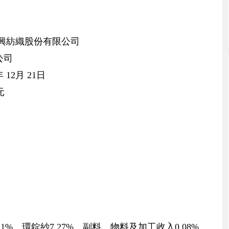
年興紡織股份有限公司
公司
12月 21日
元
.11%、環錠紗7.27%、副料、物料及加工收入0.08%