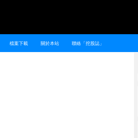
檔案下載
關於本站
聯絡「挖股誌」