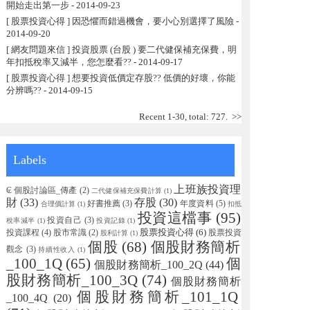
開始走出第一步
- 2014-09-23
[ 股票投資心得 ] 因恐懼而錯過機會，要小心別選擇了風險
-
2014-09-20
[ 網友問題來信 ] 投資股票 (台股 ) 要二代健保補充保費，明
年扣抵稅率又減半，您怎麼看??
- 2014-09-17
[ 股票投資心得 ] 想要投資低價定存股?? 低價的好壞，你能
分辨嗎??
- 2014-09-15
Recent 1-30, total: 727.
>>
Labels
上班族投資理
₢ 個股討論區_傳產
(2)
二代健保補充保費計算
(1)
財
(33)
存股
(30)
好書推薦
(3)
年度資料
(5)
合理價計算
(1)
扣抵
投資這檔事
(95)
投資自己
(3)
稅率減半
(1)
投資記錄
(1)
股票投資心得
(6)
投資課程
(4)
股市常識
(2)
股票投資
股利計算
(1)
個股
(68)
個股財務簡析
觀念
(3)
持續性收入
(1)
_100_1Q
(65)
個
個股財務簡析_100_2Q
(44)
股財務簡析_100_3Q
(74)
個股財務簡析
個股財務簡析_101_1Q
_100_4Q
(20)