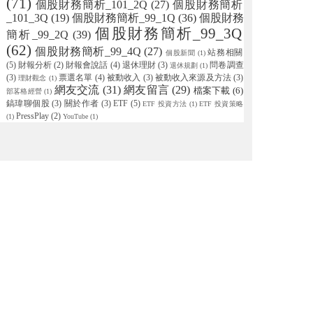
(71)
個股財務簡析_101_2Q
(27)
個股財務簡析
_101_3Q
(19)
個股財務簡析_99_1Q
(36)
個股財務
個股財務簡析_99_3Q
簡析_99_2Q
(39)
(62)
個股財務簡析_99_4Q
(27)
站務相關
個股新聞
(1)
(5)
財報分析
(2)
財報會說話
(4)
退休理財
(3)
問卷調查
退休規劃
(1)
(3)
票選名單
(4)
被動收入
(3)
被動收入來源及方法
(3)
理財觀念
(1)
網友交流
(31)
網友留言
(29)
檔案下載
(6)
部茖格經營
(1)
鎬瑋聊個股
(3)
關於作者
(3)
ETF
(5)
ETF 投資方法
(1)
ETF 投資策略
PressPlay
(2)
(1)
YouTube
(1)