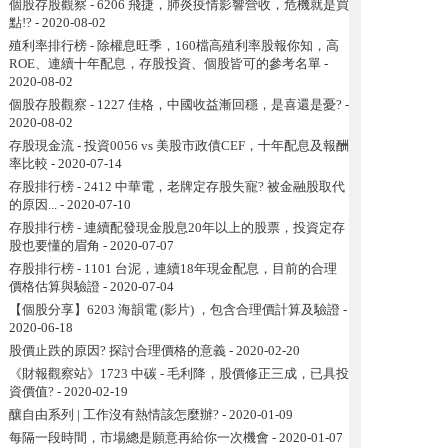
個股存股觀察 - 6206 飛捷，肺炎疫情影響營收，危機就是買
點!?
- 2020-08-02
殖利率排行榜 - 除權息旺季，160檔高殖利率股報你知，高
ROE、連續十年配息，存股投資、個股皆可的參考名單
-
2020-08-02
個股存股觀察 - 1227 佳格，中國收益漸回穩，是喜還是憂?
-
2020-08-02
存股現金流 - 投資0056 vs 美股市政債CEF，十年配息及報酬
率比較
- 2020-07-14
存股排行榜 - 2412 中華電，老牌定存股失寵? 被金融股取代
的原因...
- 2020-07-10
存股排行榜 - 連續配發現金股息20年以上的股票，投資定存
股也要懂的眉角
- 2020-07-07
存股排行榜 - 1101 台泥，連續18年現金配息，目前的合理
價格估算與驗證
- 2020-07-04
【個股分享】6203 海韻電 (影片) ，包含合理價計算及驗證
-
2020-06-18
股價止跌的原因? 探討合理價格的意義
- 2020-02-20
《財報觀察站》1723 中碳 - 毛利降，股價修正三成，已具投
資價值?
- 2020-02-19
釀自由系列 | 工作沒有熱情該怎麼辦?
- 2020-01-09
每隔一段時間，市場總是願意再給你一次機會
- 2020-01-07