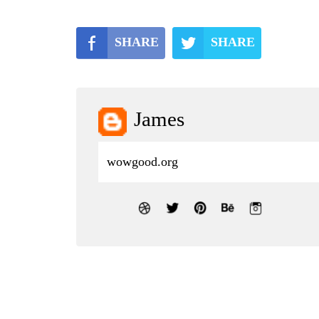
SHARE
SHARE
James
wowgood.org