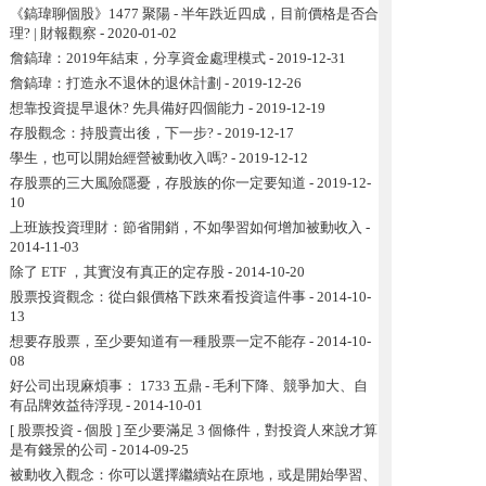
《鎬瑋聊個股》1477 聚陽 - 半年跌近四成，目前價格是否合
理? | 財報觀察
- 2020-01-02
詹鎬瑋：2019年結束，分享資金處理模式
- 2019-12-31
詹鎬瑋：打造永不退休的退休計劃
- 2019-12-26
想靠投資提早退休? 先具備好四個能力
- 2019-12-19
存股觀念：持股賣出後，下一步?
- 2019-12-17
學生，也可以開始經營被動收入嗎?
- 2019-12-12
存股票的三大風險隱憂，存股族的你一定要知道
- 2019-12-
10
上班族投資理財：節省開銷，不如學習如何增加被動收入
-
2014-11-03
除了 ETF ，其實沒有真正的定存股
- 2014-10-20
股票投資觀念：從白銀價格下跌來看投資這件事
- 2014-10-
13
想要存股票，至少要知道有一種股票一定不能存
- 2014-10-
08
好公司出現麻煩事： 1733 五鼎 - 毛利下降、競爭加大、自
有品牌效益待浮現
- 2014-10-01
[ 股票投資 - 個股 ] 至少要滿足 3 個條件，對投資人來說才算
是有錢景的公司
- 2014-09-25
被動收入觀念：你可以選擇繼續站在原地，或是開始學習、