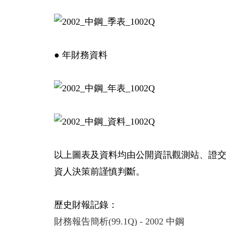
● 年財務資料
以上圖表及資料均由公開資訊觀測站、證
資人決策前謹慎判斷。
歷史財報記錄：
財務報告簡析(99.1Q) - 2002 中鋼