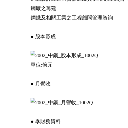
鋼廠之籌建
鋼鐵及相關工業之工程顧問管理資詢
● 股本形成
單位:億元
● 月營收
● 季財務資料