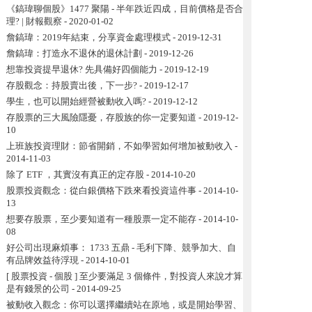
《鎬瑋聊個股》1477 聚陽 - 半年跌近四成，目前價格是否合
理? | 財報觀察
- 2020-01-02
詹鎬瑋：2019年結束，分享資金處理模式
- 2019-12-31
詹鎬瑋：打造永不退休的退休計劃
- 2019-12-26
想靠投資提早退休? 先具備好四個能力
- 2019-12-19
存股觀念：持股賣出後，下一步?
- 2019-12-17
學生，也可以開始經營被動收入嗎?
- 2019-12-12
存股票的三大風險隱憂，存股族的你一定要知道
- 2019-12-
10
上班族投資理財：節省開銷，不如學習如何增加被動收入
-
2014-11-03
除了 ETF ，其實沒有真正的定存股
- 2014-10-20
股票投資觀念：從白銀價格下跌來看投資這件事
- 2014-10-
13
想要存股票，至少要知道有一種股票一定不能存
- 2014-10-
08
好公司出現麻煩事： 1733 五鼎 - 毛利下降、競爭加大、自
有品牌效益待浮現
- 2014-10-01
[ 股票投資 - 個股 ] 至少要滿足 3 個條件，對投資人來說才算
是有錢景的公司
- 2014-09-25
被動收入觀念：你可以選擇繼續站在原地，或是開始學習、