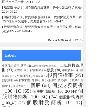
開始走出第一步
- 2014-09-23
[ 股票投資心得 ] 因恐懼而錯過機會，要小心別選擇了風險
-
2014-09-20
[ 網友問題來信 ] 投資股票 (台股 ) 要二代健保補充保費，明
年扣抵稅率又減半，您怎麼看??
- 2014-09-17
[ 股票投資心得 ] 想要投資低價定存股?? 低價的好壞，你能
分辨嗎??
- 2014-09-15
Recent 1-30, total: 727.
>>
Labels
上班族投資理
₢ 個股討論區_傳產
(2)
二代健保補充保費計算
(1)
財
(33)
存股
(30)
好書推薦
(3)
年度資料
(5)
合理價計算
(1)
扣抵
投資這檔事
(95)
投資自己
(3)
稅率減半
(1)
投資記錄
(1)
股票投資心得
(6)
投資課程
(4)
股市常識
(2)
股票投資
股利計算
(1)
個股
(68)
個股財務簡析
觀念
(3)
持續性收入
(1)
_100_1Q
(65)
個
個股財務簡析_100_2Q
(44)
股財務簡析_100_3Q
(74)
個股財務簡析
個股財務簡析_101_1Q
_100_4Q
(20)