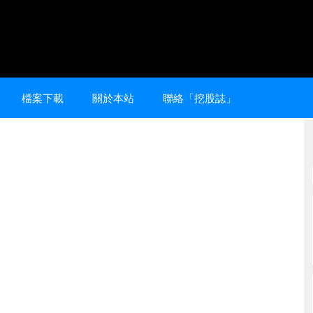
檔案下載
關於本站
聯絡「挖股誌」