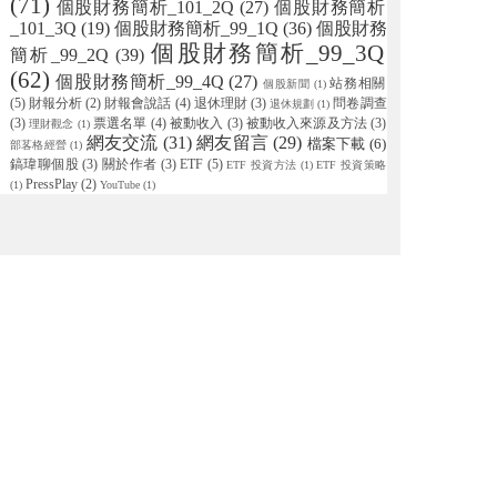
(71)
個股財務簡析_101_2Q
(27)
個股財務簡析
_101_3Q
(19)
個股財務簡析_99_1Q
(36)
個股財務
個股財務簡析_99_3Q
簡析_99_2Q
(39)
(62)
個股財務簡析_99_4Q
(27)
站務相關
個股新聞
(1)
(5)
財報分析
(2)
財報會說話
(4)
退休理財
(3)
問卷調查
退休規劃
(1)
(3)
票選名單
(4)
被動收入
(3)
被動收入來源及方法
(3)
理財觀念
(1)
網友交流
(31)
網友留言
(29)
檔案下載
(6)
部茖格經營
(1)
鎬瑋聊個股
(3)
關於作者
(3)
ETF
(5)
ETF 投資方法
(1)
ETF 投資策略
PressPlay
(2)
(1)
YouTube
(1)