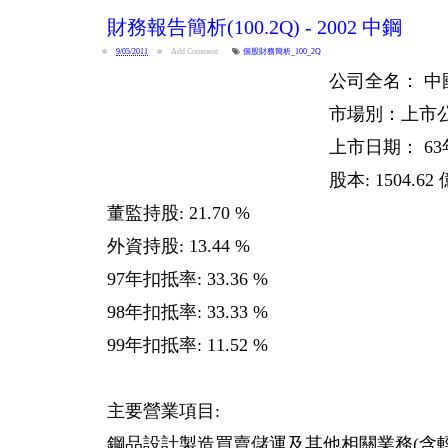
財務報告簡析(100.2Q) - 2002 中鋼
9/05/2011
Add Comment
個股財務簡析_100_2Q
公司全名： 
市場別：上市
上市日期： 63年
股本: 1504.62
董監持股: 21.70 %
外資持股: 13.44 %
97年扣抵率: 33.36 %
98年扣抵率: 33.33 %
99年扣抵率: 11.52 %
主要營業項目:
鋼品設計製造買賣儲運及其他相關業務(含輕