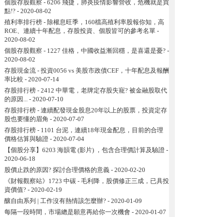
個股存股觀察 - 6206 飛捷，肺炎疫情影響營收，危機就是買
點!?
- 2020-08-02
殖利率排行榜 - 除權息旺季，160檔高殖利率股報你知，高
ROE、連續十年配息，存股投資、個股皆可的參考名單
-
2020-08-02
個股存股觀察 - 1227 佳格，中國收益漸回穩，是喜還是憂?
-
2020-08-02
存股現金流 - 投資0056 vs 美股市政債CEF，十年配息及報酬
率比較
- 2020-07-14
存股排行榜 - 2412 中華電，老牌定存股失寵? 被金融股取代
的原因...
- 2020-07-10
存股排行榜 - 連續配發現金股息20年以上的股票，投資定存
股也要懂的眉角
- 2020-07-07
存股排行榜 - 1101 台泥，連續18年現金配息，目前的合理
價格估算與驗證
- 2020-07-04
【個股分享】6203 海韻電 (影片) ，包含合理價計算及驗證
-
2020-06-18
股價止跌的原因? 探討合理價格的意義
- 2020-02-20
《財報觀察站》1723 中碳 - 毛利降，股價修正三成，已具投
資價值?
- 2020-02-19
釀自由系列 | 工作沒有熱情該怎麼辦?
- 2020-01-09
每隔一段時間，市場總是願意再給你一次機會
- 2020-01-07