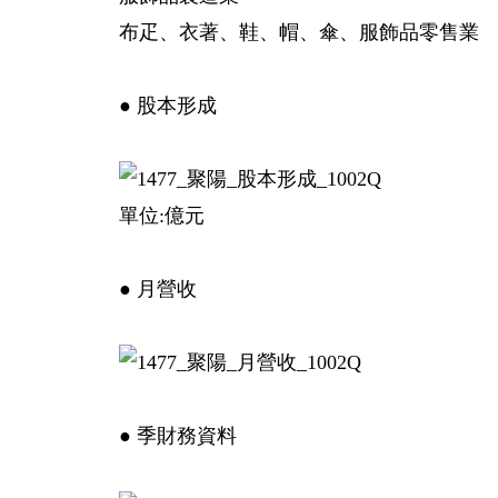
布疋、衣著、鞋、帽、傘、服飾品零售業
● 股本形成
單位:億元
● 月營收
● 季財務資料