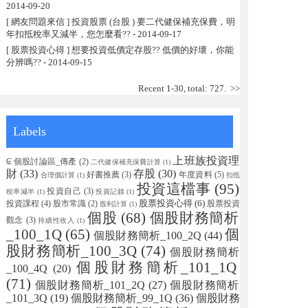
2014-09-20
[ 網友問題來信 ] 投資股票 (台股 ) 要二代健保補充保費，明
年扣抵稅率又減半，您怎麼看??
- 2014-09-17
[ 股票投資心得 ] 想要投資低價定存股?? 低價的好壞，你能
分辨嗎??
- 2014-09-15
Recent 1-30, total: 727.
>>
Labels
上班族投資理
₢ 個股討論區_傳產
(2)
二代健保補充保費計算
(1)
財
(33)
存股
(30)
好書推薦
(3)
年度資料
(5)
合理價計算
(1)
扣抵
投資這檔事
(95)
投資自己
(3)
稅率減半
(1)
投資記錄
(1)
股票投資心得
(6)
投資課程
(4)
股市常識
(2)
股票投資
股利計算
(1)
個股
(68)
個股財務簡析
觀念
(3)
持續性收入
(1)
_100_1Q
(65)
個
個股財務簡析_100_2Q
(44)
股財務簡析_100_3Q
(74)
個股財務簡析
個股財務簡析_101_1Q
_100_4Q
(20)
(71)
個股財務簡析_101_2Q
(27)
個股財務簡析
_101_3Q
(19)
個股財務簡析_99_1Q
(36)
個股財務