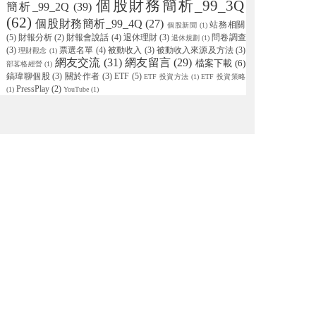
個股財務簡析_99_3Q
簡析_99_2Q
(39)
(62)
個股財務簡析_99_4Q
(27)
站務相關
個股新聞
(1)
(5)
財報分析
(2)
財報會說話
(4)
退休理財
(3)
問卷調查
退休規劃
(1)
(3)
票選名單
(4)
被動收入
(3)
被動收入來源及方法
(3)
理財觀念
(1)
網友交流
(31)
網友留言
(29)
檔案下載
(6)
部茖格經營
(1)
鎬瑋聊個股
(3)
關於作者
(3)
ETF
(5)
ETF 投資方法
(1)
ETF 投資策略
PressPlay
(2)
(1)
YouTube
(1)