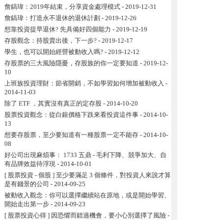
詹鎬瑋：2019年結束，分享資金處理模式
- 2019-12-31
詹鎬瑋：打造永不退休的退休計劃
- 2019-12-26
想靠投資提早退休? 先具備好四個能力
- 2019-12-19
存股觀念：持股賣出後，下一步?
- 2019-12-17
學生，也可以開始經營被動收入嗎?
- 2019-12-12
存股票的三大風險隱憂，存股族的你一定要知道
- 2019-12-
10
上班族投資理財：節省開銷，不如學習如何增加被動收入
-
2014-11-03
除了 ETF ，其實沒有真正的定存股
- 2014-10-20
股票投資觀念：從白銀價格下跌來看投資這件事
- 2014-10-
13
想要存股票，至少要知道有一種股票一定不能存
- 2014-10-
08
好公司出現麻煩事： 1733 五鼎 - 毛利下降、競爭加大、自
有品牌效益待浮現
- 2014-10-01
[ 股票投資 - 個股 ] 至少要滿足 3 個條件，對投資人來說才算
是有錢景的公司
- 2014-09-25
被動收入觀念：你可以選擇繼續站在原地，或是開始學習、
開始走出第一步
- 2014-09-23
[ 股票投資心得 ] 因恐懼而錯過機會，要小心別選擇了風險
-