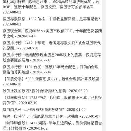
殖利率排行榜 - 除權息旺季，160檔高殖利率股報你知，高
ROE、連續十年配息，存股投資、個股皆可的參考名單
-
2020-08-02
個股存股觀察 - 1227 佳格，中國收益漸回穩，是喜還是憂?
-
2020-08-02
存股現金流 - 投資0056 vs 美股市政債CEF，十年配息及報酬
率比較
- 2020-07-14
存股排行榜 - 2412 中華電，老牌定存股失寵? 被金融股取代
的原因...
- 2020-07-10
存股排行榜 - 連續配發現金股息20年以上的股票，投資定存
股也要懂的眉角
- 2020-07-07
存股排行榜 - 1101 台泥，連續18年現金配息，目前的合理
價格估算與驗證
- 2020-07-04
【個股分享】6203 海韻電 (影片) ，包含合理價計算及驗證
-
2020-06-18
股價止跌的原因? 探討合理價格的意義
- 2020-02-20
《財報觀察站》1723 中碳 - 毛利降，股價修正三成，已具投
資價值?
- 2020-02-19
釀自由系列 | 工作沒有熱情該怎麼辦?
- 2020-01-09
每隔一段時間，市場總是願意再給你一次機會
- 2020-01-07
《鎬瑋聊個股》1477 聚陽 - 半年跌近四成，目前價格是否合
理? | 財報觀察
- 2020-01-02