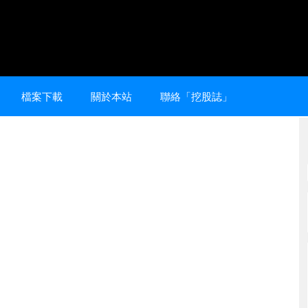
檔案下載
關於本站
聯絡「挖股誌」