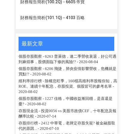
財務報告簡析(100.2Q) - 6605 帝寶
財務報告簡析(101.1Q) - 4103 百略
最新文章
個股存股觀察 - 6263 普萊德，連二季營收衰退，好公司遇
到麻煩事，股價面臨下修的風險!?
- 2020-08-04
個股存股觀察 - 6206 飛捷，肺炎疫情影響營收，危機就是
買點!?
- 2020-08-02
殖利率排行榜 - 除權息旺季，160檔高殖利率股報你知，高
ROE、連續十年配息，存股投資、個股皆可的參考名單
-
2020-08-02
個股存股觀察 - 1227 佳格，中國收益漸回穩，是喜還是
憂?
- 2020-08-02
存股現金流 - 投資0056 vs 美股市政債CEF，十年配息及報
酬率比較
- 2020-07-14
存股排行榜 - 2412 中華電，老牌定存股失寵? 被金融股取
代的原因...
- 2020-07-10