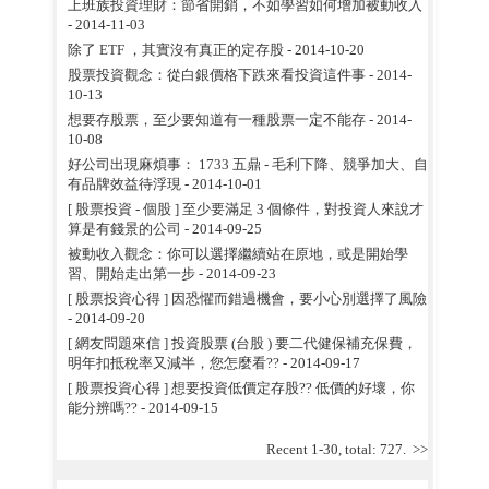
上班族投資理財：節省開銷，不如學習如何增加被動收入
- 2014-11-03
除了 ETF ，其實沒有真正的定存股
- 2014-10-20
股票投資觀念：從白銀價格下跌來看投資這件事
- 2014-
10-13
想要存股票，至少要知道有一種股票一定不能存
- 2014-
10-08
好公司出現麻煩事： 1733 五鼎 - 毛利下降、競爭加大、自
有品牌效益待浮現
- 2014-10-01
[ 股票投資 - 個股 ] 至少要滿足 3 個條件，對投資人來說才
算是有錢景的公司
- 2014-09-25
被動收入觀念：你可以選擇繼續站在原地，或是開始學
習、開始走出第一步
- 2014-09-23
[ 股票投資心得 ] 因恐懼而錯過機會，要小心別選擇了風險
- 2014-09-20
[ 網友問題來信 ] 投資股票 (台股 ) 要二代健保補充保費，
明年扣抵稅率又減半，您怎麼看??
- 2014-09-17
[ 股票投資心得 ] 想要投資低價定存股?? 低價的好壞，你
能分辨嗎??
- 2014-09-15
Recent 1-30, total: 727.
>>