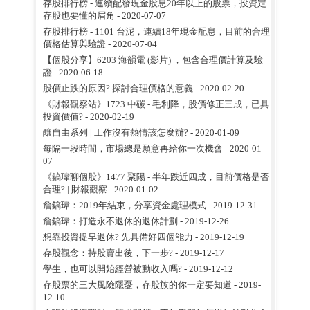
存股排行榜 - 連續配發現金股息20年以上的股票，投資定
存股也要懂的眉角
- 2020-07-07
存股排行榜 - 1101 台泥，連續18年現金配息，目前的合理
價格估算與驗證
- 2020-07-04
【個股分享】6203 海韻電 (影片) ，包含合理價計算及驗
證
- 2020-06-18
股價止跌的原因? 探討合理價格的意義
- 2020-02-20
《財報觀察站》1723 中碳 - 毛利降，股價修正三成，已具
投資價值?
- 2020-02-19
釀自由系列 | 工作沒有熱情該怎麼辦?
- 2020-01-09
每隔一段時間，市場總是願意再給你一次機會
- 2020-01-
07
《鎬瑋聊個股》1477 聚陽 - 半年跌近四成，目前價格是否
合理? | 財報觀察
- 2020-01-02
詹鎬瑋：2019年結束，分享資金處理模式
- 2019-12-31
詹鎬瑋：打造永不退休的退休計劃
- 2019-12-26
想靠投資提早退休? 先具備好四個能力
- 2019-12-19
存股觀念：持股賣出後，下一步?
- 2019-12-17
學生，也可以開始經營被動收入嗎?
- 2019-12-12
存股票的三大風險隱憂，存股族的你一定要知道
- 2019-
12-10