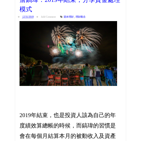
模式
12/31/2019
Add Comment
退休理財
,
理財觀念
2019年結束，也是投資人該為自己的年
度績效算總帳的時候，而鎬瑋的習慣是
會在每個月結算本月的被動收入及資產