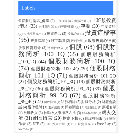
Labels
上班族投資
₢ 個股討論區_傳產
(2)
二代健保補充保費計算
(1)
理財
(33)
存股
(30)
好書推薦
(3)
年度資料
合理價計算
(1)
投資這檔事
(5)
投資自己
(3)
扣抵稅率減半
(1)
投資記錄
(1)
(95)
股票投資心得
(6)
投資課程
(4)
股市常識
(2)
股利計算
(1)
個股
(68)
個股財
股票投資觀念
(3)
持續性收入
(1)
務簡析_100_1Q
(65)
個股財務簡析
個股財務簡析_100_3Q
_100_2Q
(44)
(74)
個股財務
個股財務簡析_100_4Q
(20)
簡析_101_1Q
(71)
個股財務簡析_101_2Q
(27)
個股財務簡析_101_3Q
(19)
個股財務簡析
個股
_99_1Q
(36)
個股財務簡析_99_2Q
(39)
財務簡析_99_3Q
(62)
個股財務簡析
_99_4Q
(27)
站務相關
(5)
財報分析
(2)
財報會說
個股新聞
(1)
話
(4)
退休理財
(3)
問卷調查
(3)
票選名單
退休規劃
(1)
理財觀念
(1)
網友交
(4)
被動收入
(3)
被動收入來源及方法
(3)
部茖格經營
(1)
流
(31)
網友留言
(29)
檔案下載
(6)
鎬瑋聊個股
(3)
關於
作者
(3)
ETF
(5)
PressPlay
(2)
ETF 投資方法
(1)
ETF 投資策略
(1)
YouTube
(1)