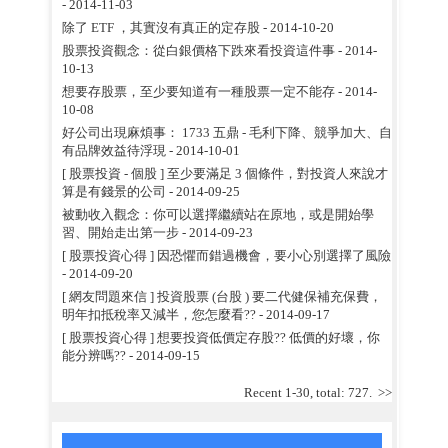
- 2014-11-03
除了 ETF ，其實沒有真正的定存股
- 2014-10-20
股票投資觀念：從白銀價格下跌來看投資這件事
- 2014-
10-13
想要存股票，至少要知道有一種股票一定不能存
- 2014-
10-08
好公司出現麻煩事： 1733 五鼎 - 毛利下降、競爭加大、自
有品牌效益待浮現
- 2014-10-01
[ 股票投資 - 個股 ] 至少要滿足 3 個條件，對投資人來說才
算是有錢景的公司
- 2014-09-25
被動收入觀念：你可以選擇繼續站在原地，或是開始學
習、開始走出第一步
- 2014-09-23
[ 股票投資心得 ] 因恐懼而錯過機會，要小心別選擇了風險
- 2014-09-20
[ 網友問題來信 ] 投資股票 (台股 ) 要二代健保補充保費，
明年扣抵稅率又減半，您怎麼看??
- 2014-09-17
[ 股票投資心得 ] 想要投資低價定存股?? 低價的好壞，你
能分辨嗎??
- 2014-09-15
Recent 1-30, total: 727.
>>