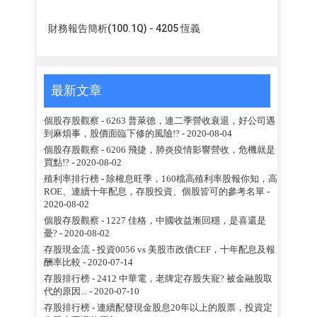
財務報告簡析(100.1Q) - 4205 恆義
最新文章
個股存股觀察 - 6263 普萊德，連二季營收衰退，好公司遇
到麻煩事，股價面臨下修的風險!?
- 2020-08-04
個股存股觀察 - 6206 飛捷，肺炎疫情影響營收，危機就是
買點!?
- 2020-08-02
殖利率排行榜 - 除權息旺季，160檔高殖利率股報你知，高
ROE、連續十年配息，存股投資、個股皆可的參考名單
-
2020-08-02
個股存股觀察 - 1227 佳格，中國收益漸回穩，是喜還是
憂?
- 2020-08-02
存股現金流 - 投資0056 vs 美股市政債CEF，十年配息及報
酬率比較
- 2020-07-14
存股排行榜 - 2412 中華電，老牌定存股失寵? 被金融股取
代的原因...
- 2020-07-10
存股排行榜 - 連續配發現金股息20年以上的股票，投資定