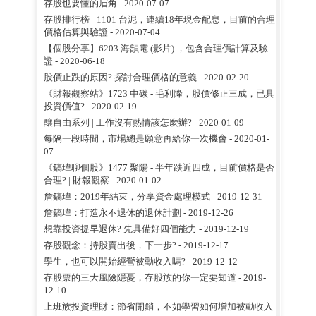
存股也要懂的眉角
- 2020-07-07
存股排行榜 - 1101 台泥，連續18年現金配息，目前的合理
價格估算與驗證
- 2020-07-04
【個股分享】6203 海韻電 (影片) ，包含合理價計算及驗
證
- 2020-06-18
股價止跌的原因? 探討合理價格的意義
- 2020-02-20
《財報觀察站》1723 中碳 - 毛利降，股價修正三成，已具
投資價值?
- 2020-02-19
釀自由系列 | 工作沒有熱情該怎麼辦?
- 2020-01-09
每隔一段時間，市場總是願意再給你一次機會
- 2020-01-
07
《鎬瑋聊個股》1477 聚陽 - 半年跌近四成，目前價格是否
合理? | 財報觀察
- 2020-01-02
詹鎬瑋：2019年結束，分享資金處理模式
- 2019-12-31
詹鎬瑋：打造永不退休的退休計劃
- 2019-12-26
想靠投資提早退休? 先具備好四個能力
- 2019-12-19
存股觀念：持股賣出後，下一步?
- 2019-12-17
學生，也可以開始經營被動收入嗎?
- 2019-12-12
存股票的三大風險隱憂，存股族的你一定要知道
- 2019-
12-10
上班族投資理財：節省開銷，不如學習如何增加被動收入