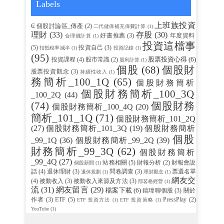
Labels
上班族投資
₢ 個股討論區_傳產
(2)
二代健保補充保費計算
(1)
理財
(33)
存股
(30)
好書推薦
(3)
年度資料
合理價計算
(1)
投資這檔事
(5)
投資自己
(3)
扣抵稅率減半
(1)
投資記錄
(1)
(95)
股票投資心得
(6)
投資課程
(4)
股市常識
(2)
股利計算
(1)
個股
(68)
個股財
股票投資觀念
(3)
持續性收入
(1)
務簡析_100_1Q
(65)
個股財務簡析
個股財務簡析_100_3Q
_100_2Q
(44)
(74)
個股財務
個股財務簡析_100_4Q
(20)
簡析_101_1Q
(71)
個股財務簡析_101_2Q
(27)
個股財務簡析_101_3Q
(19)
個股財務簡析
個股
_99_1Q
(36)
個股財務簡析_99_2Q
(39)
財務簡析_99_3Q
(62)
個股財務簡析
_99_4Q
(27)
站務相關
(5)
財報分析
(2)
財報會說
個股新聞
(1)
話
(4)
退休理財
(3)
問卷調查
(3)
票選名單
退休規劃
(1)
理財觀念
(1)
網友交
(4)
被動收入
(3)
被動收入來源及方法
(3)
部茖格經營
(1)
流
(31)
網友留言
(29)
檔案下載
(6)
鎬瑋聊個股
(3)
關於
作者
(3)
ETF
(5)
PressPlay
(2)
ETF 投資方法
(1)
ETF 投資策略
(1)
YouTube
(1)