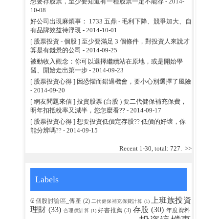
想要存股票，至少要知道有一種股票一定不能存
- 2014-
10-08
好公司出現麻煩事： 1733 五鼎 - 毛利下降、競爭加大、自
有品牌效益待浮現
- 2014-10-01
[ 股票投資 - 個股 ] 至少要滿足 3 個條件，對投資人來說才
算是有錢景的公司
- 2014-09-25
被動收入觀念：你可以選擇繼續站在原地，或是開始學
習、開始走出第一步
- 2014-09-23
[ 股票投資心得 ] 因恐懼而錯過機會，要小心別選擇了風險
- 2014-09-20
[ 網友問題來信 ] 投資股票 (台股 ) 要二代健保補充保費，
明年扣抵稅率又減半，您怎麼看??
- 2014-09-17
[ 股票投資心得 ] 想要投資低價定存股?? 低價的好壞，你
能分辨嗎??
- 2014-09-15
Recent 1-30, total: 727.
>>
Labels
上班族投資
₢ 個股討論區_傳產
(2)
二代健保補充保費計算
(1)
理財
(33)
存股
(30)
好書推薦
(3)
年度資料
合理價計算
(1)