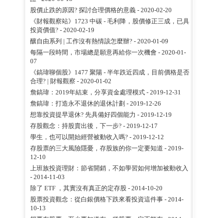
股價止跌的原因? 探討合理價格的意義
- 2020-02-20
《財報觀察站》1723 中碳 - 毛利降，股價修正三成，已具
投資價值?
- 2020-02-19
釀自由系列 | 工作沒有熱情該怎麼辦?
- 2020-01-09
每隔一段時間，市場總是願意再給你一次機會
- 2020-01-
07
《鎬瑋聊個股》1477 聚陽 - 半年跌近四成，目前價格是否
合理? | 財報觀察
- 2020-01-02
詹鎬瑋：2019年結束，分享資金處理模式
- 2019-12-31
詹鎬瑋：打造永不退休的退休計劃
- 2019-12-26
想靠投資提早退休? 先具備好四個能力
- 2019-12-19
存股觀念：持股賣出後，下一步?
- 2019-12-17
學生，也可以開始經營被動收入嗎?
- 2019-12-12
存股票的三大風險隱憂，存股族的你一定要知道
- 2019-
12-10
上班族投資理財：節省開銷，不如學習如何增加被動收入
- 2014-11-03
除了 ETF ，其實沒有真正的定存股
- 2014-10-20
股票投資觀念：從白銀價格下跌來看投資這件事
- 2014-
10-13