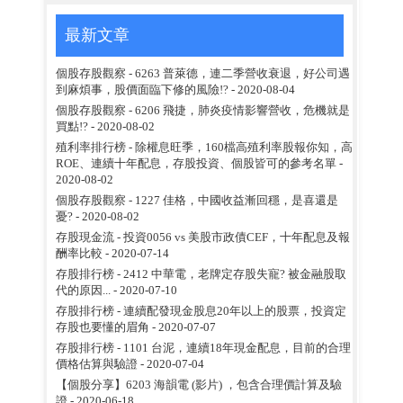
最新文章
個股存股觀察 - 6263 普萊德，連二季營收衰退，好公司遇
到麻煩事，股價面臨下修的風險!?
- 2020-08-04
個股存股觀察 - 6206 飛捷，肺炎疫情影響營收，危機就是
買點!?
- 2020-08-02
殖利率排行榜 - 除權息旺季，160檔高殖利率股報你知，高
ROE、連續十年配息，存股投資、個股皆可的參考名單
-
2020-08-02
個股存股觀察 - 1227 佳格，中國收益漸回穩，是喜還是
憂?
- 2020-08-02
存股現金流 - 投資0056 vs 美股市政債CEF，十年配息及報
酬率比較
- 2020-07-14
存股排行榜 - 2412 中華電，老牌定存股失寵? 被金融股取
代的原因...
- 2020-07-10
存股排行榜 - 連續配發現金股息20年以上的股票，投資定
存股也要懂的眉角
- 2020-07-07
存股排行榜 - 1101 台泥，連續18年現金配息，目前的合理
價格估算與驗證
- 2020-07-04
【個股分享】6203 海韻電 (影片) ，包含合理價計算及驗
證
- 2020-06-18