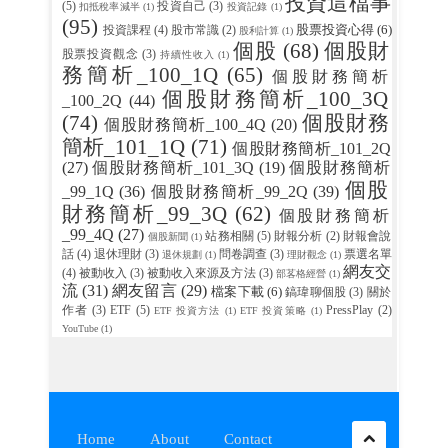
投資這檔事
(5)
投資自己
(3)
扣抵稅率減半
(1)
投資記錄
(1)
(95)
股票投資心得
(6)
投資課程
(4)
股市常識
(2)
股利計算
(1)
個股
(68)
個股財
股票投資觀念
(3)
持續性收入
(1)
務簡析_100_1Q
(65)
個股財務簡析
個股財務簡析_100_3Q
_100_2Q
(44)
(74)
個股財務
個股財務簡析_100_4Q
(20)
簡析_101_1Q
(71)
個股財務簡析_101_2Q
(27)
個股財務簡析_101_3Q
(19)
個股財務簡析
個股
_99_1Q
(36)
個股財務簡析_99_2Q
(39)
財務簡析_99_3Q
(62)
個股財務簡析
_99_4Q
(27)
站務相關
(5)
財報分析
(2)
財報會說
個股新聞
(1)
話
(4)
退休理財
(3)
問卷調查
(3)
票選名單
退休規劃
(1)
理財觀念
(1)
網友交
(4)
被動收入
(3)
被動收入來源及方法
(3)
部茖格經營
(1)
流
(31)
網友留言
(29)
檔案下載
(6)
鎬瑋聊個股
(3)
關於
作者
(3)
ETF
(5)
PressPlay
(2)
ETF 投資方法
(1)
ETF 投資策略
(1)
YouTube
(1)
Home
About
Contact