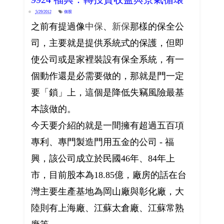
5/29/2012
個股
之前有提過像
中保
、
新保
那樣的保全公
司，主要就是提供系統式的保護，但即
使公司或是家裡裝設有保全系統，有一
個動作還是必需要做的，那就是門一定
要「鎖」上，這個是降低失竊風險最基
本該做的。
今天要介紹的就是一間擁有超過五百項
專利、專門製造門用五金的公司 - 福
興，該公司成立於民國46年、84年上
市，目前股本為18.85億，廠房的話在台
灣主要生產基地為岡山廠與彰化廠，大
陸則有上海廠、江蘇太倉廠、江蘇常熟