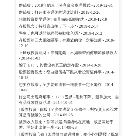
詹鎬瑋：2019年結束，分享資金處理模式
- 2019-12-31
詹鎬瑋：打造永不退休的退休計劃
- 2019-12-26
想靠投資提早退休? 先具備好四個能力
- 2019-12-19
存股觀念：持股賣出後，下一步?
- 2019-12-17
學生，也可以開始經營被動收入嗎?
- 2019-12-12
存股票的三大風險隱憂，存股族的你一定要知道
- 2019-
12-10
上班族投資理財：節省開銷，不如學習如何增加被動收入
- 2014-11-03
除了 ETF ，其實沒有真正的定存股
- 2014-10-20
股票投資觀念：從白銀價格下跌來看投資這件事
- 2014-
10-13
想要存股票，至少要知道有一種股票一定不能存
- 2014-
10-08
好公司出現麻煩事： 1733 五鼎 - 毛利下降、競爭加大、自
有品牌效益待浮現
- 2014-10-01
[ 股票投資 - 個股 ] 至少要滿足 3 個條件，對投資人來說才
算是有錢景的公司
- 2014-09-25
被動收入觀念：你可以選擇繼續站在原地，或是開始學
習、開始走出第一步
- 2014-09-23
[ 股票投資心得 ] 因恐懼而錯過機會，要小心別選擇了風險