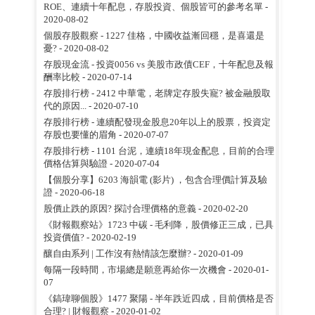
ROE、連續十年配息，存股投資、個股皆可的參考名單
-
2020-08-02
個股存股觀察 - 1227 佳格，中國收益漸回穩，是喜還是
憂?
- 2020-08-02
存股現金流 - 投資0056 vs 美股市政債CEF，十年配息及報
酬率比較
- 2020-07-14
存股排行榜 - 2412 中華電，老牌定存股失寵? 被金融股取
代的原因...
- 2020-07-10
存股排行榜 - 連續配發現金股息20年以上的股票，投資定
存股也要懂的眉角
- 2020-07-07
存股排行榜 - 1101 台泥，連續18年現金配息，目前的合理
價格估算與驗證
- 2020-07-04
【個股分享】6203 海韻電 (影片) ，包含合理價計算及驗
證
- 2020-06-18
股價止跌的原因? 探討合理價格的意義
- 2020-02-20
《財報觀察站》1723 中碳 - 毛利降，股價修正三成，已具
投資價值?
- 2020-02-19
釀自由系列 | 工作沒有熱情該怎麼辦?
- 2020-01-09
每隔一段時間，市場總是願意再給你一次機會
- 2020-01-
07
《鎬瑋聊個股》1477 聚陽 - 半年跌近四成，目前價格是否
合理? | 財報觀察
- 2020-01-02