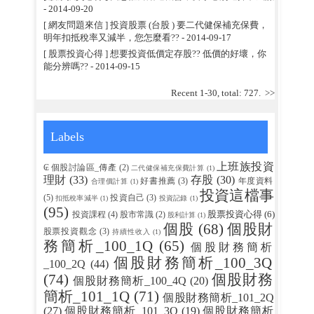
- 2014-09-20
[ 網友問題來信 ] 投資股票 (台股 ) 要二代健保補充保費，
明年扣抵稅率又減半，您怎麼看??
- 2014-09-17
[ 股票投資心得 ] 想要投資低價定存股?? 低價的好壞，你
能分辨嗎??
- 2014-09-15
Recent 1-30, total: 727.
>>
Labels
上班族投資
₢ 個股討論區_傳產
(2)
二代健保補充保費計算
(1)
理財
(33)
存股
(30)
好書推薦
(3)
年度資料
合理價計算
(1)
投資這檔事
(5)
投資自己
(3)
扣抵稅率減半
(1)
投資記錄
(1)
(95)
股票投資心得
(6)
投資課程
(4)
股市常識
(2)
股利計算
(1)
個股
(68)
個股財
股票投資觀念
(3)
持續性收入
(1)
務簡析_100_1Q
(65)
個股財務簡析
個股財務簡析_100_3Q
_100_2Q
(44)
(74)
個股財務
個股財務簡析_100_4Q
(20)
簡析_101_1Q
(71)
個股財務簡析_101_2Q
(27)
個股財務簡析_101_3Q
(19)
個股財務簡析