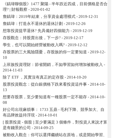
《鎬瑋聊個股》1477 聚陽 - 半年跌近四成，目前價格是否合
理? | 財報觀察
- 2020-01-02
詹鎬瑋：2019年結束，分享資金處理模式
- 2019-12-31
詹鎬瑋：打造永不退休的退休計劃
- 2019-12-26
想靠投資提早退休? 先具備好四個能力
- 2019-12-19
存股觀念：持股賣出後，下一步?
- 2019-12-17
學生，也可以開始經營被動收入嗎?
- 2019-12-12
存股票的三大風險隱憂，存股族的你一定要知道
- 2019-12-
10
上班族投資理財：節省開銷，不如學習如何增加被動收入
-
2014-11-03
除了 ETF ，其實沒有真正的定存股
- 2014-10-20
股票投資觀念：從白銀價格下跌來看投資這件事
- 2014-10-
13
想要存股票，至少要知道有一種股票一定不能存
- 2014-10-
08
好公司出現麻煩事： 1733 五鼎 - 毛利下降、競爭加大、自
有品牌效益待浮現
- 2014-10-01
[ 股票投資 - 個股 ] 至少要滿足 3 個條件，對投資人來說才算
是有錢景的公司
- 2014-09-25
被動收入觀念：你可以選擇繼續站在原地，或是開始學習、