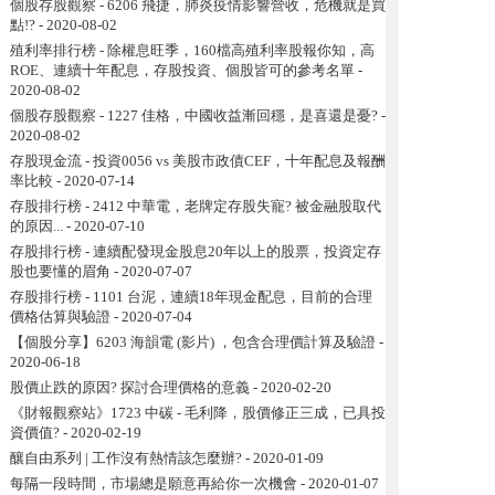
個股存股觀察 - 6206 飛捷，肺炎疫情影響營收，危機就是買
點!?
- 2020-08-02
殖利率排行榜 - 除權息旺季，160檔高殖利率股報你知，高
ROE、連續十年配息，存股投資、個股皆可的參考名單
-
2020-08-02
個股存股觀察 - 1227 佳格，中國收益漸回穩，是喜還是憂?
-
2020-08-02
存股現金流 - 投資0056 vs 美股市政債CEF，十年配息及報酬
率比較
- 2020-07-14
存股排行榜 - 2412 中華電，老牌定存股失寵? 被金融股取代
的原因...
- 2020-07-10
存股排行榜 - 連續配發現金股息20年以上的股票，投資定存
股也要懂的眉角
- 2020-07-07
存股排行榜 - 1101 台泥，連續18年現金配息，目前的合理
價格估算與驗證
- 2020-07-04
【個股分享】6203 海韻電 (影片) ，包含合理價計算及驗證
-
2020-06-18
股價止跌的原因? 探討合理價格的意義
- 2020-02-20
《財報觀察站》1723 中碳 - 毛利降，股價修正三成，已具投
資價值?
- 2020-02-19
釀自由系列 | 工作沒有熱情該怎麼辦?
- 2020-01-09
每隔一段時間，市場總是願意再給你一次機會
- 2020-01-07