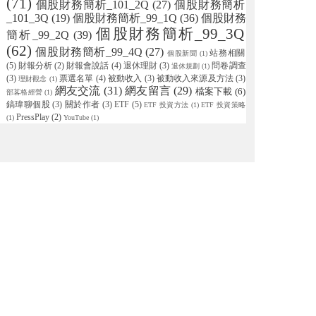
(71)
個股財務簡析_101_2Q
(27)
個股財務簡析
_101_3Q
(19)
個股財務簡析_99_1Q
(36)
個股財務
個股財務簡析_99_3Q
簡析_99_2Q
(39)
(62)
個股財務簡析_99_4Q
(27)
站務相關
個股新聞
(1)
(5)
財報分析
(2)
財報會說話
(4)
退休理財
(3)
問卷調查
退休規劃
(1)
(3)
票選名單
(4)
被動收入
(3)
被動收入來源及方法
(3)
理財觀念
(1)
網友交流
(31)
網友留言
(29)
檔案下載
(6)
部茖格經營
(1)
鎬瑋聊個股
(3)
關於作者
(3)
ETF
(5)
ETF 投資方法
(1)
ETF 投資策略
PressPlay
(2)
(1)
YouTube
(1)