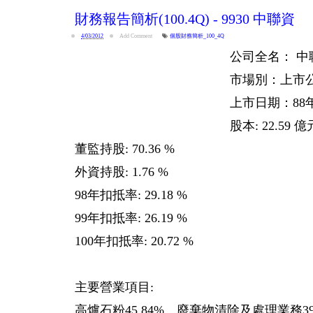
財務報告簡析(100.4Q) - 9930 中聯資
4/03/2012
Add Comment
個股財務簡析_100_4Q
公司全名： 
市場別：上市
上市日期：88年 
股本: 22.59 億
董監持股: 70.36 %
外資持股: 1.76 %
98年扣抵率: 29.18 %
99年扣抵率: 26.19 %
100年扣抵率: 20.72 %
主要營業項目:
高爐石粉45.84%、廢棄物清除及處理業務39.