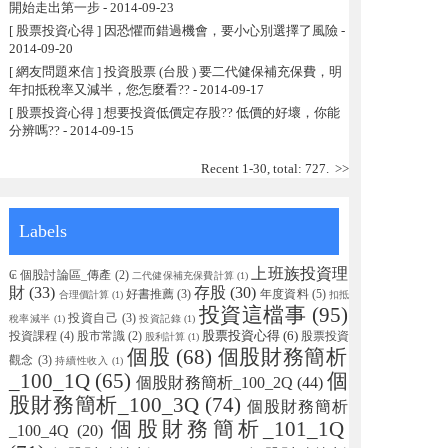
開始走出第一步
- 2014-09-23
[ 股票投資心得 ] 因恐懼而錯過機會，要小心別選擇了風險
-
2014-09-20
[ 網友問題來信 ] 投資股票 (台股 ) 要二代健保補充保費，明
年扣抵稅率又減半，您怎麼看??
- 2014-09-17
[ 股票投資心得 ] 想要投資低價定存股?? 低價的好壞，你能
分辨嗎??
- 2014-09-15
Recent 1-30, total: 727.
>>
Labels
上班族投資理
₢ 個股討論區_傳產
(2)
二代健保補充保費計算
(1)
財
(33)
存股
(30)
好書推薦
(3)
年度資料
(5)
合理價計算
(1)
扣抵
投資這檔事
(95)
投資自己
(3)
稅率減半
(1)
投資記錄
(1)
股票投資心得
(6)
投資課程
(4)
股市常識
(2)
股票投資
股利計算
(1)
個股
(68)
個股財務簡析
觀念
(3)
持續性收入
(1)
_100_1Q
(65)
個
個股財務簡析_100_2Q
(44)
股財務簡析_100_3Q
(74)
個股財務簡析
個股財務簡析_101_1Q
_100_4Q
(20)