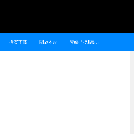
檔案下載
關於本站
聯絡「挖股誌」