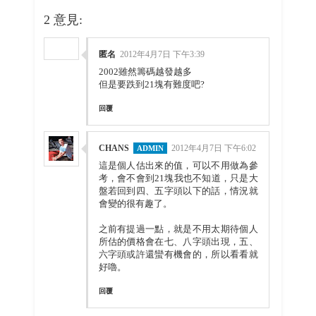
2 意見:
匿名
2012年4月7日 下午3:39
2002雖然籌碼越發越多
但是要跌到21塊有難度吧?
回覆
CHANS
2012年4月7日 下午6:02
這是個人估出來的值，可以不用做為參
考，會不會到21塊我也不知道，只是大
盤若回到四、五字頭以下的話，情況就
會變的很有趣了。
之前有提過一點，就是不用太期待個人
所估的價格會在七、八字頭出現，五、
六字頭或許還蠻有機會的，所以看看就
好嚕。
回覆