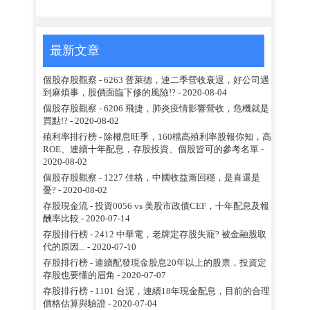
最新文章
個股存股觀察 - 6263 普萊德，連二季營收衰退，好公司遇
到麻煩事，股價面臨下修的風險!?
- 2020-08-04
個股存股觀察 - 6206 飛捷，肺炎疫情影響營收，危機就是
買點!?
- 2020-08-02
殖利率排行榜 - 除權息旺季，160檔高殖利率股報你知，高
ROE、連續十年配息，存股投資、個股皆可的參考名單
-
2020-08-02
個股存股觀察 - 1227 佳格，中國收益漸回穩，是喜還是
憂?
- 2020-08-02
存股現金流 - 投資0056 vs 美股市政債CEF，十年配息及報
酬率比較
- 2020-07-14
存股排行榜 - 2412 中華電，老牌定存股失寵? 被金融股取
代的原因...
- 2020-07-10
存股排行榜 - 連續配發現金股息20年以上的股票，投資定
存股也要懂的眉角
- 2020-07-07
存股排行榜 - 1101 台泥，連續18年現金配息，目前的合理
價格估算與驗證
- 2020-07-04