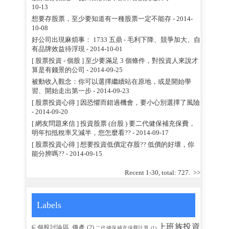
10-13
想要存股票，至少要知道有一種股票一定不能存
- 2014-
10-08
好公司出現麻煩事： 1733 五鼎 - 毛利下降、競爭加大、自
有品牌效益待浮現
- 2014-10-01
[ 股票投資 - 個股 ] 至少要滿足 3 個條件，對投資人來說才
算是有錢景的公司
- 2014-09-25
被動收入觀念：你可以選擇繼續站在原地，或是開始學
習、開始走出第一步
- 2014-09-23
[ 股票投資心得 ] 因恐懼而錯過機會，要小心別選擇了風險
- 2014-09-20
[ 網友問題來信 ] 投資股票 (台股 ) 要二代健保補充保費，
明年扣抵稅率又減半，您怎麼看??
- 2014-09-17
[ 股票投資心得 ] 想要投資低價定存股?? 低價的好壞，你
能分辨嗎??
- 2014-09-15
Recent 1-30, total: 727.
>>
Labels
上班族投資
₢ 個股討論區_傳產
(2)
二代健保補充保費計算
(1)