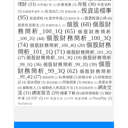
理財
(33)
存股
(30)
好書推薦
(3)
年度資料
合理價計算
(1)
投資這檔事
(5)
投資自己
(3)
扣抵稅率減半
(1)
投資記錄
(1)
(95)
股票投資心得
(6)
投資課程
(4)
股市常識
(2)
股利計算
(1)
個股
(68)
個股財
股票投資觀念
(3)
持續性收入
(1)
務簡析_100_1Q
(65)
個股財務簡析
個股財務簡析_100_3Q
_100_2Q
(44)
(74)
個股財務
個股財務簡析_100_4Q
(20)
簡析_101_1Q
(71)
個股財務簡析_101_2Q
(27)
個股財務簡析_101_3Q
(19)
個股財務簡析
個股
_99_1Q
(36)
個股財務簡析_99_2Q
(39)
財務簡析_99_3Q
(62)
個股財務簡析
_99_4Q
(27)
站務相關
(5)
財報分析
(2)
財報會說
個股新聞
(1)
話
(4)
退休理財
(3)
問卷調查
(3)
票選名單
退休規劃
(1)
理財觀念
(1)
網友交
(4)
被動收入
(3)
被動收入來源及方法
(3)
部茖格經營
(1)
流
(31)
網友留言
(29)
檔案下載
(6)
鎬瑋聊個股
(3)
關於
作者
(3)
ETF
(5)
PressPlay
(2)
ETF 投資方法
(1)
ETF 投資策略
(1)
YouTube
(1)