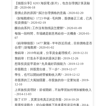
【個股分享】6203 海韻電 (影片) ，包含合理價計算及驗
證
- 2020-06-18
股價止跌的原因? 探討合理價格的意義
- 2020-02-20
《財報觀察站》1723 中碳 - 毛利降，股價修正三成，已具
投資價值?
- 2020-02-19
釀自由系列 | 工作沒有熱情該怎麼辦?
- 2020-01-09
每隔一段時間，市場總是願意再給你一次機會
- 2020-01-
07
《鎬瑋聊個股》1477 聚陽 - 半年跌近四成，目前價格是否
合理? | 財報觀察
- 2020-01-02
詹鎬瑋：2019年結束，分享資金處理模式
- 2019-12-31
詹鎬瑋：打造永不退休的退休計劃
- 2019-12-26
想靠投資提早退休? 先具備好四個能力
- 2019-12-19
存股觀念：持股賣出後，下一步?
- 2019-12-17
學生，也可以開始經營被動收入嗎?
- 2019-12-12
存股票的三大風險隱憂，存股族的你一定要知道
- 2019-
12-10
上班族投資理財：節省開銷，不如學習如何增加被動收入
- 2014-11-03
除了 ETF ，其實沒有真正的定存股
- 2014-10-20
股票投資觀念：從白銀價格下跌來看投資這件事
- 2014-