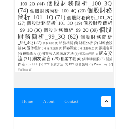
個股財務簡析_100_3Q
_100_2Q
(44)
(74)
個股財務
個股財務簡析_100_4Q
(20)
簡析_101_1Q
(71)
個股財務簡析_101_2Q
(27)
個股財務簡析_101_3Q
(19)
個股財務簡析
個股
_99_1Q
(36)
個股財務簡析_99_2Q
(39)
財務簡析_99_3Q
(62)
個股財務簡析
_99_4Q
(27)
站務相關
(5)
財報分析
(2)
財報會說
個股新聞
(1)
話
(4)
退休理財
(3)
問卷調查
(3)
票選名單
退休規劃
(1)
理財觀念
(1)
網友交
(4)
被動收入
(3)
被動收入來源及方法
(3)
部茖格經營
(1)
流
(31)
網友留言
(29)
檔案下載
(6)
鎬瑋聊個股
(3)
關於
作者
(3)
ETF
(5)
PressPlay
(2)
ETF 投資方法
(1)
ETF 投資策略
(1)
YouTube
(1)
Home
About
Contact