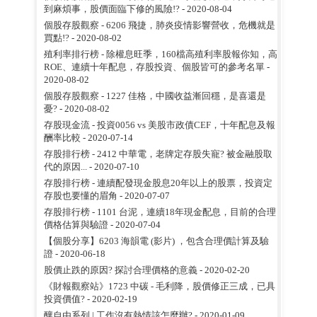
到麻煩事，股價面臨下修的風險!?
- 2020-08-04
個股存股觀察 - 6206 飛捷，肺炎疫情影響營收，危機就是
買點!?
- 2020-08-02
殖利率排行榜 - 除權息旺季，160檔高殖利率股報你知，高
ROE、連續十年配息，存股投資、個股皆可的參考名單
-
2020-08-02
個股存股觀察 - 1227 佳格，中國收益漸回穩，是喜還是
憂?
- 2020-08-02
存股現金流 - 投資0056 vs 美股市政債CEF，十年配息及報
酬率比較
- 2020-07-14
存股排行榜 - 2412 中華電，老牌定存股失寵? 被金融股取
代的原因...
- 2020-07-10
存股排行榜 - 連續配發現金股息20年以上的股票，投資定
存股也要懂的眉角
- 2020-07-07
存股排行榜 - 1101 台泥，連續18年現金配息，目前的合理
價格估算與驗證
- 2020-07-04
【個股分享】6203 海韻電 (影片) ，包含合理價計算及驗
證
- 2020-06-18
股價止跌的原因? 探討合理價格的意義
- 2020-02-20
《財報觀察站》1723 中碳 - 毛利降，股價修正三成，已具
投資價值?
- 2020-02-19
釀自由系列 | 工作沒有熱情該怎麼辦?
- 2020-01-09