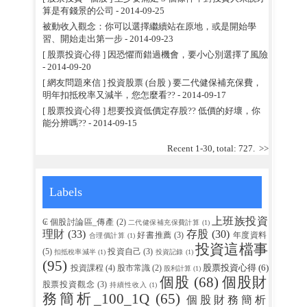
算是有錢景的公司
- 2014-09-25
被動收入觀念：你可以選擇繼續站在原地，或是開始學
習、開始走出第一步
- 2014-09-23
[ 股票投資心得 ] 因恐懼而錯過機會，要小心別選擇了風險
- 2014-09-20
[ 網友問題來信 ] 投資股票 (台股 ) 要二代健保補充保費，
明年扣抵稅率又減半，您怎麼看??
- 2014-09-17
[ 股票投資心得 ] 想要投資低價定存股?? 低價的好壞，你
能分辨嗎??
- 2014-09-15
Recent 1-30, total: 727.
>>
Labels
上班族投資
₢ 個股討論區_傳產
(2)
二代健保補充保費計算
(1)
理財
(33)
存股
(30)
好書推薦
(3)
年度資料
合理價計算
(1)
投資這檔事
(5)
投資自己
(3)
扣抵稅率減半
(1)
投資記錄
(1)
(95)
股票投資心得
(6)
投資課程
(4)
股市常識
(2)
股利計算
(1)
個股
(68)
個股財
股票投資觀念
(3)
持續性收入
(1)
務簡析_100_1Q
(65)
個股財務簡析