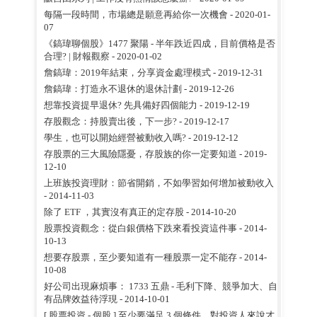
每隔一段時間，市場總是願意再給你一次機會
- 2020-01-
07
《鎬瑋聊個股》1477 聚陽 - 半年跌近四成，目前價格是否
合理? | 財報觀察
- 2020-01-02
詹鎬瑋：2019年結束，分享資金處理模式
- 2019-12-31
詹鎬瑋：打造永不退休的退休計劃
- 2019-12-26
想靠投資提早退休? 先具備好四個能力
- 2019-12-19
存股觀念：持股賣出後，下一步?
- 2019-12-17
學生，也可以開始經營被動收入嗎?
- 2019-12-12
存股票的三大風險隱憂，存股族的你一定要知道
- 2019-
12-10
上班族投資理財：節省開銷，不如學習如何增加被動收入
- 2014-11-03
除了 ETF ，其實沒有真正的定存股
- 2014-10-20
股票投資觀念：從白銀價格下跌來看投資這件事
- 2014-
10-13
想要存股票，至少要知道有一種股票一定不能存
- 2014-
10-08
好公司出現麻煩事： 1733 五鼎 - 毛利下降、競爭加大、自
有品牌效益待浮現
- 2014-10-01
[ 股票投資 - 個股 ] 至少要滿足 3 個條件，對投資人來說才