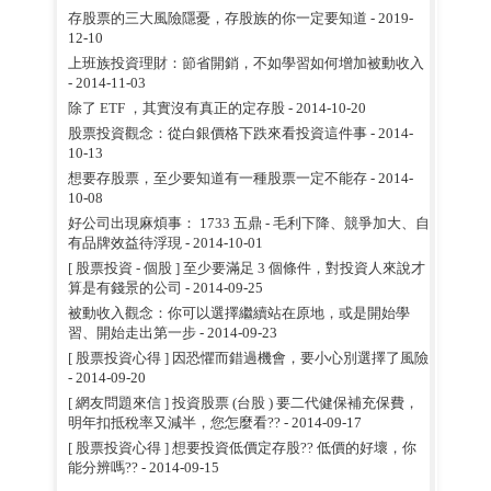
存股票的三大風險隱憂，存股族的你一定要知道
- 2019-
12-10
上班族投資理財：節省開銷，不如學習如何增加被動收入
- 2014-11-03
除了 ETF ，其實沒有真正的定存股
- 2014-10-20
股票投資觀念：從白銀價格下跌來看投資這件事
- 2014-
10-13
想要存股票，至少要知道有一種股票一定不能存
- 2014-
10-08
好公司出現麻煩事： 1733 五鼎 - 毛利下降、競爭加大、自
有品牌效益待浮現
- 2014-10-01
[ 股票投資 - 個股 ] 至少要滿足 3 個條件，對投資人來說才
算是有錢景的公司
- 2014-09-25
被動收入觀念：你可以選擇繼續站在原地，或是開始學
習、開始走出第一步
- 2014-09-23
[ 股票投資心得 ] 因恐懼而錯過機會，要小心別選擇了風險
- 2014-09-20
[ 網友問題來信 ] 投資股票 (台股 ) 要二代健保補充保費，
明年扣抵稅率又減半，您怎麼看??
- 2014-09-17
[ 股票投資心得 ] 想要投資低價定存股?? 低價的好壞，你
能分辨嗎??
- 2014-09-15