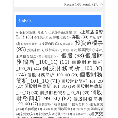
Recent 1-30, total: 727.
>>
Labels
上班族投資
₢ 個股討論區_傳產
(2)
二代健保補充保費計算
(1)
理財
(33)
存股
(30)
好書推薦
(3)
年度資料
合理價計算
(1)
投資這檔事
(5)
投資自己
(3)
扣抵稅率減半
(1)
投資記錄
(1)
(95)
股票投資心得
(6)
投資課程
(4)
股市常識
(2)
股利計算
(1)
個股
(68)
個股財
股票投資觀念
(3)
持續性收入
(1)
務簡析_100_1Q
(65)
個股財務簡析
個股財務簡析_100_3Q
_100_2Q
(44)
(74)
個股財務
個股財務簡析_100_4Q
(20)
簡析_101_1Q
(71)
個股財務簡析_101_2Q
(27)
個股財務簡析_101_3Q
(19)
個股財務簡析
個股
_99_1Q
(36)
個股財務簡析_99_2Q
(39)
財務簡析_99_3Q
(62)
個股財務簡析
_99_4Q
(27)
站務相關
(5)
財報分析
(2)
財報會說
個股新聞
(1)
話
(4)
退休理財
(3)
問卷調查
(3)
票選名單
退休規劃
(1)
理財觀念
(1)
網友交
(4)
被動收入
(3)
被動收入來源及方法
(3)
部茖格經營
(1)