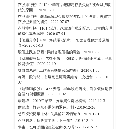
存股排行榜 - 2412 中華電，老牌定存股失寵? 被金融股取
代的原因...
- 2020-07-10
存股排行榜 - 連續配發現金股息20年以上的股票，投資定
存股也要懂的眉角
- 2020-07-07
存股排行榜 - 1101 台泥，連續18年現金配息，目前的合理
價格估算與驗證
- 2020-07-04
【個股分享】6203 海韻電 (影片) ，包含合理價計算及驗
證
- 2020-06-18
股價止跌的原因? 探討合理價格的意義
- 2020-02-20
《財報觀察站》1723 中碳 - 毛利降，股價修正三成，已具
投資價值?
- 2020-02-19
釀自由系列 | 工作沒有熱情該怎麼辦?
- 2020-01-09
每隔一段時間，市場總是願意再給你一次機會
- 2020-01-
07
《鎬瑋聊個股》1477 聚陽 - 半年跌近四成，目前價格是否
合理? | 財報觀察
- 2020-01-02
詹鎬瑋：2019年結束，分享資金處理模式
- 2019-12-31
詹鎬瑋：打造永不退休的退休計劃
- 2019-12-26
想靠投資提早退休? 先具備好四個能力
- 2019-12-19
存股觀念：持股賣出後，下一步?
- 2019-12-17
學生，也可以開始經營被動收入嗎?
- 2019-12-12