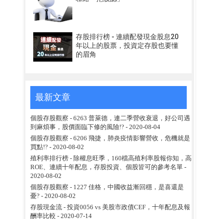
存股排行榜 - 連續配發現金股息20
年以上的股票，投資定存股也要懂
的眉角
最新文章
個股存股觀察 - 6263 普萊德，連二季營收衰退，好公司遇
到麻煩事，股價面臨下修的風險!?
- 2020-08-04
個股存股觀察 - 6206 飛捷，肺炎疫情影響營收，危機就是
買點!?
- 2020-08-02
殖利率排行榜 - 除權息旺季，160檔高殖利率股報你知，高
ROE、連續十年配息，存股投資、個股皆可的參考名單
-
2020-08-02
個股存股觀察 - 1227 佳格，中國收益漸回穩，是喜還是
憂?
- 2020-08-02
存股現金流 - 投資0056 vs 美股市政債CEF，十年配息及報
酬率比較
- 2020-07-14