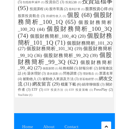
投資這檔事
(5)
投資自己
(3)
扣抵稅率減半
(1)
投資記錄
(1)
(95)
股票投資心得
(6)
投資課程
(4)
股市常識
(2)
股利計算
(1)
個股
(68)
個股財
股票投資觀念
(3)
持續性收入
(1)
務簡析_100_1Q
(65)
個股財務簡析
個股財務簡析_100_3Q
_100_2Q
(44)
(74)
個股財務
個股財務簡析_100_4Q
(20)
簡析_101_1Q
(71)
個股財務簡析_101_2Q
(27)
個股財務簡析_101_3Q
(19)
個股財務簡析
個股
_99_1Q
(36)
個股財務簡析_99_2Q
(39)
財務簡析_99_3Q
(62)
個股財務簡析
_99_4Q
(27)
站務相關
(5)
財報分析
(2)
財報會說
個股新聞
(1)
話
(4)
退休理財
(3)
問卷調查
(3)
票選名單
退休規劃
(1)
理財觀念
(1)
網友交
(4)
被動收入
(3)
被動收入來源及方法
(3)
部茖格經營
(1)
流
(31)
網友留言
(29)
檔案下載
(6)
鎬瑋聊個股
(3)
關於
作者
(3)
ETF
(5)
PressPlay
(2)
ETF 投資方法
(1)
ETF 投資策略
(1)
YouTube
(1)
Home
About
Contact