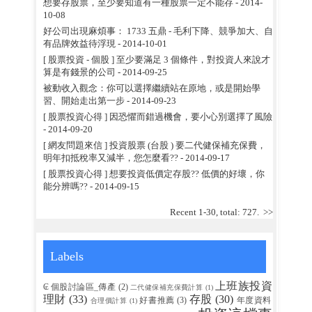
想要存股票，至少要知道有一種股票一定不能存
- 2014-
10-08
好公司出現麻煩事： 1733 五鼎 - 毛利下降、競爭加大、自
有品牌效益待浮現
- 2014-10-01
[ 股票投資 - 個股 ] 至少要滿足 3 個條件，對投資人來說才
算是有錢景的公司
- 2014-09-25
被動收入觀念：你可以選擇繼續站在原地，或是開始學
習、開始走出第一步
- 2014-09-23
[ 股票投資心得 ] 因恐懼而錯過機會，要小心別選擇了風險
- 2014-09-20
[ 網友問題來信 ] 投資股票 (台股 ) 要二代健保補充保費，
明年扣抵稅率又減半，您怎麼看??
- 2014-09-17
[ 股票投資心得 ] 想要投資低價定存股?? 低價的好壞，你
能分辨嗎??
- 2014-09-15
Recent 1-30, total: 727.
>>
Labels
上班族投資
₢ 個股討論區_傳產
(2)
二代健保補充保費計算
(1)
理財
(33)
存股
(30)
好書推薦
(3)
年度資料
合理價計算
(1)