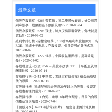
最新文章
個股存股觀察 - 6263 普萊德，連二季營收衰退，好公司遇
到麻煩事，股價面臨下修的風險!?
- 2020-08-04
個股存股觀察 - 6206 飛捷，肺炎疫情影響營收，危機就是
買點!?
- 2020-08-02
殖利率排行榜 - 除權息旺季，160檔高殖利率股報你知，高
ROE、連續十年配息，存股投資、個股皆可的參考名單
-
2020-08-02
個股存股觀察 - 1227 佳格，中國收益漸回穩，是喜還是
憂?
- 2020-08-02
存股現金流 - 投資0056 vs 美股市政債CEF，十年配息及報
酬率比較
- 2020-07-14
存股排行榜 - 2412 中華電，老牌定存股失寵? 被金融股取
代的原因...
- 2020-07-10
存股排行榜 - 連續配發現金股息20年以上的股票，投資定
存股也要懂的眉角
- 2020-07-07
存股排行榜 - 1101 台泥，連續18年現金配息，目前的合理
價格估算與驗證
- 2020-07-04
【個股分享】6203 海韻電 (影片) ，包含合理價計算及驗
證
- 2020-06-18