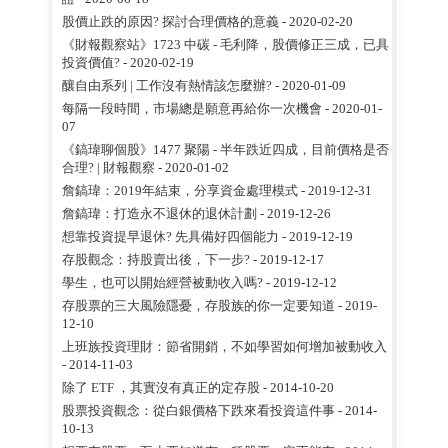
股價止跌的原因? 探討合理價格的意義
- 2020-02-20
《財報觀察站》1723 中碳 - 毛利降，股價修正三成，已具
投資價值?
- 2020-02-19
釀自由系列 | 工作沒有熱情該怎麼辦?
- 2020-01-09
每隔一段時間，市場總是願意再給你一次機會
- 2020-01-
07
《鎬瑋聊個股》1477 聚陽 - 半年跌近四成，目前價格是否
合理? | 財報觀察
- 2020-01-02
詹鎬瑋：2019年結束，分享資金處理模式
- 2019-12-31
詹鎬瑋：打造永不退休的退休計劃
- 2019-12-26
想靠投資提早退休? 先具備好四個能力
- 2019-12-19
存股觀念：持股賣出後，下一步?
- 2019-12-17
學生，也可以開始經營被動收入嗎?
- 2019-12-12
存股票的三大風險隱憂，存股族的你一定要知道
- 2019-
12-10
上班族投資理財：節省開銷，不如學習如何增加被動收入
- 2014-11-03
除了 ETF ，其實沒有真正的定存股
- 2014-10-20
股票投資觀念：從白銀價格下跌來看投資這件事
- 2014-
10-13