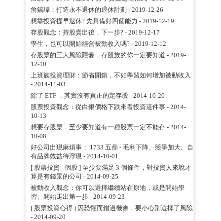
詹鎬瑋：打造永不退休的退休計劃
- 2019-12-26
想靠投資提早退休? 先具備好四個能力
- 2019-12-19
存股觀念：持股賣出後，下一步?
- 2019-12-17
學生，也可以開始經營被動收入嗎?
- 2019-12-12
存股票的三大風險隱憂，存股族的你一定要知道
- 2019-
12-10
上班族投資理財：節省開銷，不如學習如何增加被動收入
- 2014-11-03
除了 ETF ，其實沒有真正的定存股
- 2014-10-20
股票投資觀念：從白銀價格下跌來看投資這件事
- 2014-
10-13
想要存股票，至少要知道有一種股票一定不能存
- 2014-
10-08
好公司出現麻煩事： 1733 五鼎 - 毛利下降、競爭加大、自
有品牌效益待浮現
- 2014-10-01
[ 股票投資 - 個股 ] 至少要滿足 3 個條件，對投資人來說才
算是有錢景的公司
- 2014-09-25
被動收入觀念：你可以選擇繼續站在原地，或是開始學
習、開始走出第一步
- 2014-09-23
[ 股票投資心得 ] 因恐懼而錯過機會，要小心別選擇了風險
- 2014-09-20