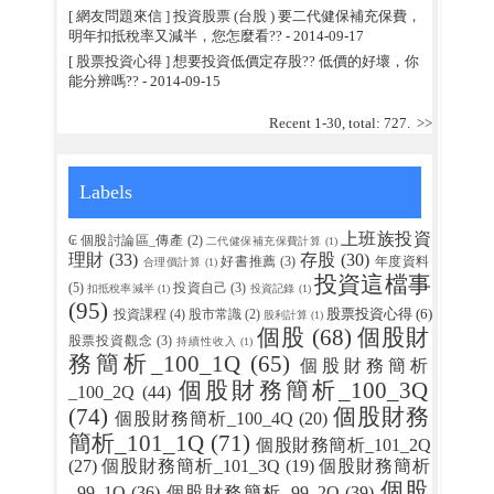
[ 網友問題來信 ] 投資股票 (台股 ) 要二代健保補充保費，
明年扣抵稅率又減半，您怎麼看??
- 2014-09-17
[ 股票投資心得 ] 想要投資低價定存股?? 低價的好壞，你
能分辨嗎??
- 2014-09-15
Recent 1-30, total: 727.
>>
Labels
上班族投資
₢ 個股討論區_傳產
(2)
二代健保補充保費計算
(1)
理財
(33)
存股
(30)
好書推薦
(3)
年度資料
合理價計算
(1)
投資這檔事
(5)
投資自己
(3)
扣抵稅率減半
(1)
投資記錄
(1)
(95)
股票投資心得
(6)
投資課程
(4)
股市常識
(2)
股利計算
(1)
個股
(68)
個股財
股票投資觀念
(3)
持續性收入
(1)
務簡析_100_1Q
(65)
個股財務簡析
個股財務簡析_100_3Q
_100_2Q
(44)
(74)
個股財務
個股財務簡析_100_4Q
(20)
簡析_101_1Q
(71)
個股財務簡析_101_2Q
(27)
個股財務簡析_101_3Q
(19)
個股財務簡析
個股
_99_1Q
(36)
個股財務簡析_99_2Q
(39)