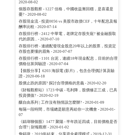
2020-08-02
個股存股觀察 - 1227 佳格，中國收益漸回穩，是喜還是
憂?
- 2020-08-02
存股現金流 - 投資0056 vs 美股市政債CEF，十年配息及報
酬率比較
- 2020-07-14
存股排行榜 - 2412 中華電，老牌定存股失寵? 被金融股取
代的原因...
- 2020-07-10
存股排行榜 - 連續配發現金股息20年以上的股票，投資定
存股也要懂的眉角
- 2020-07-07
存股排行榜 - 1101 台泥，連續18年現金配息，目前的合理
價格估算與驗證
- 2020-07-04
【個股分享】6203 海韻電 (影片) ，包含合理價計算及驗
證
- 2020-06-18
股價止跌的原因? 探討合理價格的意義
- 2020-02-20
《財報觀察站》1723 中碳 - 毛利降，股價修正三成，已具
投資價值?
- 2020-02-19
釀自由系列 | 工作沒有熱情該怎麼辦?
- 2020-01-09
每隔一段時間，市場總是願意再給你一次機會
- 2020-01-
07
《鎬瑋聊個股》1477 聚陽 - 半年跌近四成，目前價格是否
合理? | 財報觀察
- 2020-01-02
詹鎬瑋：2019年結束，分享資金處理模式
- 2019-12-31