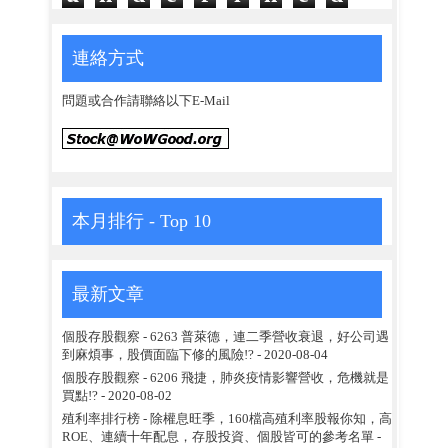
連絡方式
問題或合作請聯絡以下E-Mail
本月排行 - Top 10
最新文章
個股存股觀察 - 6263 普萊德，連二季營收衰退，好公司遇
到麻煩事，股價面臨下修的風險!?
- 2020-08-04
個股存股觀察 - 6206 飛捷，肺炎疫情影響營收，危機就是
買點!?
- 2020-08-02
殖利率排行榜 - 除權息旺季，160檔高殖利率股報你知，高
ROE、連續十年配息，存股投資、個股皆可的參考名單
-