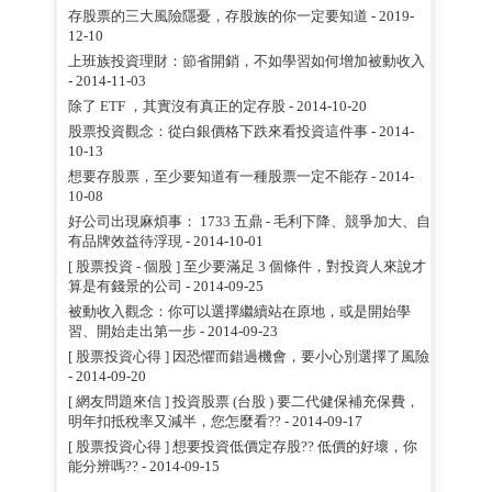
存股票的三大風險隱憂，存股族的你一定要知道
- 2019-
12-10
上班族投資理財：節省開銷，不如學習如何增加被動收入
- 2014-11-03
除了 ETF ，其實沒有真正的定存股
- 2014-10-20
股票投資觀念：從白銀價格下跌來看投資這件事
- 2014-
10-13
想要存股票，至少要知道有一種股票一定不能存
- 2014-
10-08
好公司出現麻煩事： 1733 五鼎 - 毛利下降、競爭加大、自
有品牌效益待浮現
- 2014-10-01
[ 股票投資 - 個股 ] 至少要滿足 3 個條件，對投資人來說才
算是有錢景的公司
- 2014-09-25
被動收入觀念：你可以選擇繼續站在原地，或是開始學
習、開始走出第一步
- 2014-09-23
[ 股票投資心得 ] 因恐懼而錯過機會，要小心別選擇了風險
- 2014-09-20
[ 網友問題來信 ] 投資股票 (台股 ) 要二代健保補充保費，
明年扣抵稅率又減半，您怎麼看??
- 2014-09-17
[ 股票投資心得 ] 想要投資低價定存股?? 低價的好壞，你
能分辨嗎??
- 2014-09-15