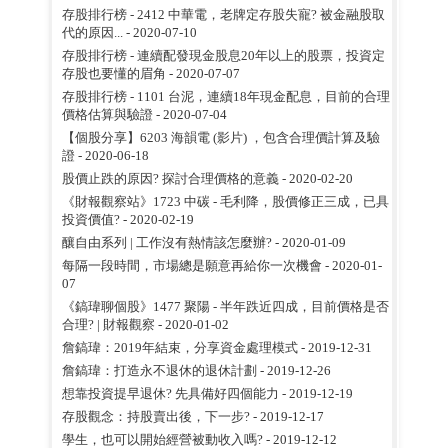
存股排行榜 - 2412 中華電，老牌定存股失寵? 被金融股取
代的原因...
- 2020-07-10
存股排行榜 - 連續配發現金股息20年以上的股票，投資定
存股也要懂的眉角
- 2020-07-07
存股排行榜 - 1101 台泥，連續18年現金配息，目前的合理
價格估算與驗證
- 2020-07-04
【個股分享】6203 海韻電 (影片) ，包含合理價計算及驗
證
- 2020-06-18
股價止跌的原因? 探討合理價格的意義
- 2020-02-20
《財報觀察站》1723 中碳 - 毛利降，股價修正三成，已具
投資價值?
- 2020-02-19
釀自由系列 | 工作沒有熱情該怎麼辦?
- 2020-01-09
每隔一段時間，市場總是願意再給你一次機會
- 2020-01-
07
《鎬瑋聊個股》1477 聚陽 - 半年跌近四成，目前價格是否
合理? | 財報觀察
- 2020-01-02
詹鎬瑋：2019年結束，分享資金處理模式
- 2019-12-31
詹鎬瑋：打造永不退休的退休計劃
- 2019-12-26
想靠投資提早退休? 先具備好四個能力
- 2019-12-19
存股觀念：持股賣出後，下一步?
- 2019-12-17
學生，也可以開始經營被動收入嗎?
- 2019-12-12