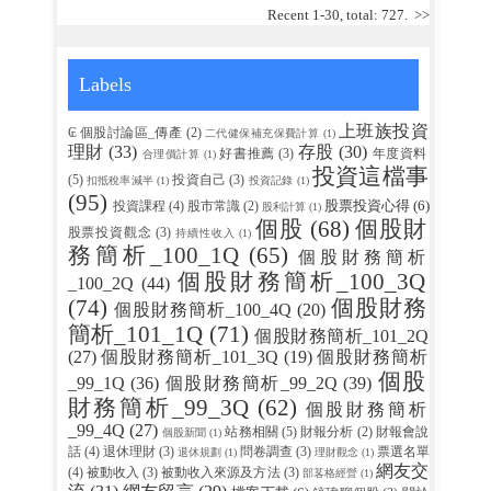
Recent 1-30, total: 727.
>>
Labels
上班族投資
₢ 個股討論區_傳產
(2)
二代健保補充保費計算
(1)
理財
(33)
存股
(30)
好書推薦
(3)
年度資料
合理價計算
(1)
投資這檔事
(5)
投資自己
(3)
扣抵稅率減半
(1)
投資記錄
(1)
(95)
股票投資心得
(6)
投資課程
(4)
股市常識
(2)
股利計算
(1)
個股
(68)
個股財
股票投資觀念
(3)
持續性收入
(1)
務簡析_100_1Q
(65)
個股財務簡析
個股財務簡析_100_3Q
_100_2Q
(44)
(74)
個股財務
個股財務簡析_100_4Q
(20)
簡析_101_1Q
(71)
個股財務簡析_101_2Q
(27)
個股財務簡析_101_3Q
(19)
個股財務簡析
個股
_99_1Q
(36)
個股財務簡析_99_2Q
(39)
財務簡析_99_3Q
(62)
個股財務簡析
_99_4Q
(27)
站務相關
(5)
財報分析
(2)
財報會說
個股新聞
(1)
話
(4)
退休理財
(3)
問卷調查
(3)
票選名單
退休規劃
(1)
理財觀念
(1)
網友交
(4)
被動收入
(3)
被動收入來源及方法
(3)
部茖格經營
(1)