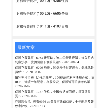
財務報告簡析(100.1Q) - 4205 恆義
財務報告簡析(100.2Q) - 6605 帝寶
財務報告簡析(101.1Q) - 4103 百略
最新文章
個股存股觀察 - 6263 普萊德，連二季營收衰退，好公司遇
到麻煩事，股價面臨下修的風險!?
- 2020-08-04
個股存股觀察 - 6206 飛捷，肺炎疫情影響營收，危機就是
買點!?
- 2020-08-02
殖利率排行榜 - 除權息旺季，160檔高殖利率股報你知，高
ROE、連續十年配息，存股投資、個股皆可的參考名單
-
2020-08-02
個股存股觀察 - 1227 佳格，中國收益漸回穩，是喜還是
憂?
- 2020-08-02
存股現金流 - 投資0056 vs 美股市政債CEF，十年配息及報
酬率比較
- 2020-07-14