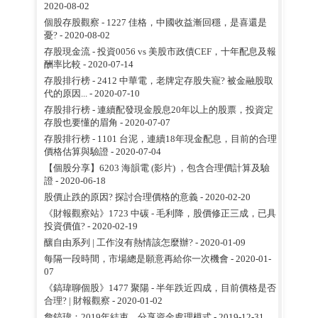
2020-08-02
個股存股觀察 - 1227 佳格，中國收益漸回穩，是喜還是
憂?
- 2020-08-02
存股現金流 - 投資0056 vs 美股市政債CEF，十年配息及報
酬率比較
- 2020-07-14
存股排行榜 - 2412 中華電，老牌定存股失寵? 被金融股取
代的原因...
- 2020-07-10
存股排行榜 - 連續配發現金股息20年以上的股票，投資定
存股也要懂的眉角
- 2020-07-07
存股排行榜 - 1101 台泥，連續18年現金配息，目前的合理
價格估算與驗證
- 2020-07-04
【個股分享】6203 海韻電 (影片) ，包含合理價計算及驗
證
- 2020-06-18
股價止跌的原因? 探討合理價格的意義
- 2020-02-20
《財報觀察站》1723 中碳 - 毛利降，股價修正三成，已具
投資價值?
- 2020-02-19
釀自由系列 | 工作沒有熱情該怎麼辦?
- 2020-01-09
每隔一段時間，市場總是願意再給你一次機會
- 2020-01-
07
《鎬瑋聊個股》1477 聚陽 - 半年跌近四成，目前價格是否
合理? | 財報觀察
- 2020-01-02
詹鎬瑋：2019年結束，分享資金處理模式
- 2019-12-31