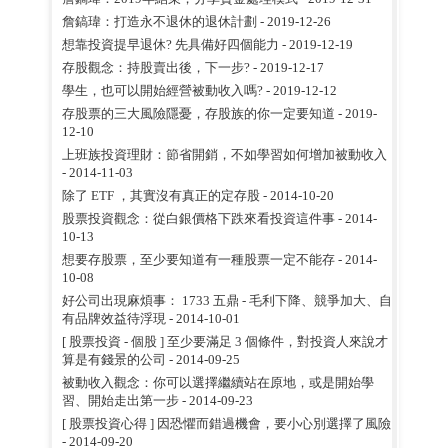
詹鎬瑋：打造永不退休的退休計劃
- 2019-12-26
想靠投資提早退休? 先具備好四個能力
- 2019-12-19
存股觀念：持股賣出後，下一步?
- 2019-12-17
學生，也可以開始經營被動收入嗎?
- 2019-12-12
存股票的三大風險隱憂，存股族的你一定要知道
- 2019-
12-10
上班族投資理財：節省開銷，不如學習如何增加被動收入
- 2014-11-03
除了 ETF ，其實沒有真正的定存股
- 2014-10-20
股票投資觀念：從白銀價格下跌來看投資這件事
- 2014-
10-13
想要存股票，至少要知道有一種股票一定不能存
- 2014-
10-08
好公司出現麻煩事： 1733 五鼎 - 毛利下降、競爭加大、自
有品牌效益待浮現
- 2014-10-01
[ 股票投資 - 個股 ] 至少要滿足 3 個條件，對投資人來說才
算是有錢景的公司
- 2014-09-25
被動收入觀念：你可以選擇繼續站在原地，或是開始學
習、開始走出第一步
- 2014-09-23
[ 股票投資心得 ] 因恐懼而錯過機會，要小心別選擇了風險
- 2014-09-20