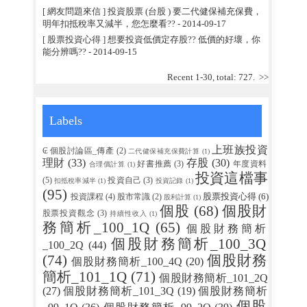
[ 網友問題來信 ] 投資股票 (台股 ) 要二代健保補充保費，
明年扣抵稅率又減半，您怎麼看??
- 2014-09-17
[ 股票投資心得 ] 想要投資低價定存股?? 低價的好壞，你
能分辨嗎??
- 2014-09-15
Recent 1-30, total: 727.
>>
Labels
上班族投資
₢ 個股討論區_傳產
(2)
二代健保補充保費計算
(1)
理財
(33)
存股
(30)
好書推薦
(3)
年度資料
合理價計算
(1)
投資這檔事
(5)
投資自己
(3)
扣抵稅率減半
(1)
投資記錄
(1)
(95)
股票投資心得
(6)
投資課程
(4)
股市常識
(2)
股利計算
(1)
個股
(68)
個股財
股票投資觀念
(3)
持續性收入
(1)
務簡析_100_1Q
(65)
個股財務簡析
個股財務簡析_100_3Q
_100_2Q
(44)
(74)
個股財務
個股財務簡析_100_4Q
(20)
簡析_101_1Q
(71)
個股財務簡析_101_2Q
(27)
個股財務簡析_101_3Q
(19)
個股財務簡析
個股