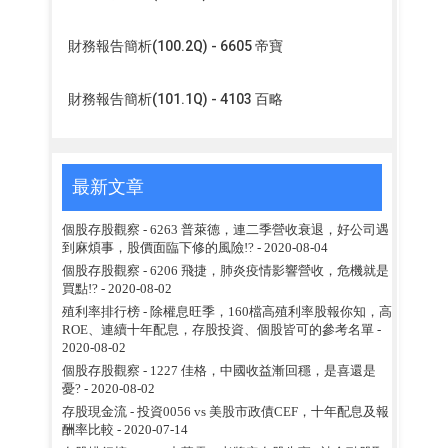
財務報告簡析(100.2Q) - 6605 帝寶
財務報告簡析(101.1Q) - 4103 百略
最新文章
個股存股觀察 - 6263 普萊德，連二季營收衰退，好公司遇
到麻煩事，股價面臨下修的風險!?
- 2020-08-04
個股存股觀察 - 6206 飛捷，肺炎疫情影響營收，危機就是
買點!?
- 2020-08-02
殖利率排行榜 - 除權息旺季，160檔高殖利率股報你知，高
ROE、連續十年配息，存股投資、個股皆可的參考名單
-
2020-08-02
個股存股觀察 - 1227 佳格，中國收益漸回穩，是喜還是
憂?
- 2020-08-02
存股現金流 - 投資0056 vs 美股市政債CEF，十年配息及報
酬率比較
- 2020-07-14