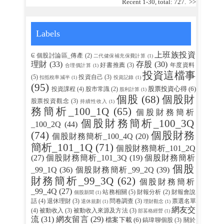
Recent 1-30, total: 727.
>>
Labels
上班族投資
₢ 個股討論區_傳產
(2)
二代健保補充保費計算
(1)
理財
(33)
存股
(30)
好書推薦
(3)
年度資料
合理價計算
(1)
投資這檔事
(5)
投資自己
(3)
扣抵稅率減半
(1)
投資記錄
(1)
(95)
股票投資心得
(6)
投資課程
(4)
股市常識
(2)
股利計算
(1)
個股
(68)
個股財
股票投資觀念
(3)
持續性收入
(1)
務簡析_100_1Q
(65)
個股財務簡析
個股財務簡析_100_3Q
_100_2Q
(44)
(74)
個股財務
個股財務簡析_100_4Q
(20)
簡析_101_1Q
(71)
個股財務簡析_101_2Q
(27)
個股財務簡析_101_3Q
(19)
個股財務簡析
個股
_99_1Q
(36)
個股財務簡析_99_2Q
(39)
財務簡析_99_3Q
(62)
個股財務簡析
_99_4Q
(27)
站務相關
(5)
財報分析
(2)
財報會說
個股新聞
(1)
話
(4)
退休理財
(3)
問卷調查
(3)
票選名單
退休規劃
(1)
理財觀念
(1)
網友交
(4)
被動收入
(3)
被動收入來源及方法
(3)
部茖格經營
(1)
流
(31)
網友留言
(29)
檔案下載
(6)
鎬瑋聊個股
(3)
關於