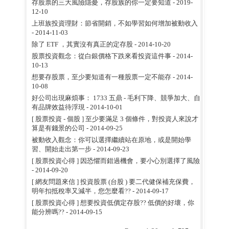
存股票的三大風險隱憂，存股族的你一定要知道
- 2019-
12-10
上班族投資理財：節省開銷，不如學習如何增加被動收入
- 2014-11-03
除了 ETF ，其實沒有真正的定存股
- 2014-10-20
股票投資觀念：從白銀價格下跌來看投資這件事
- 2014-
10-13
想要存股票，至少要知道有一種股票一定不能存
- 2014-
10-08
好公司出現麻煩事： 1733 五鼎 - 毛利下降、競爭加大、自
有品牌效益待浮現
- 2014-10-01
[ 股票投資 - 個股 ] 至少要滿足 3 個條件，對投資人來說才
算是有錢景的公司
- 2014-09-25
被動收入觀念：你可以選擇繼續站在原地，或是開始學
習、開始走出第一步
- 2014-09-23
[ 股票投資心得 ] 因恐懼而錯過機會，要小心別選擇了風險
- 2014-09-20
[ 網友問題來信 ] 投資股票 (台股 ) 要二代健保補充保費，
明年扣抵稅率又減半，您怎麼看??
- 2014-09-17
[ 股票投資心得 ] 想要投資低價定存股?? 低價的好壞，你
能分辨嗎??
- 2014-09-15