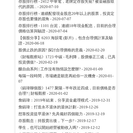
存股排行榜 - 2412 中華電，老牌定存股失寵? 被金融股取
代的原因...
- 2020-07-10
存股排行榜 - 連續配發現金股息20年以上的股票，投資定
存股也要懂的眉角
- 2020-07-07
存股排行榜 - 1101 台泥，連續18年現金配息，目前的合理
價格估算與驗證
- 2020-07-04
【個股分享】6203 海韻電 (影片) ，包含合理價計算及驗
證
- 2020-06-18
股價止跌的原因? 探討合理價格的意義
- 2020-02-20
《財報觀察站》1723 中碳 - 毛利降，股價修正三成，已具
投資價值?
- 2020-02-19
釀自由系列 | 工作沒有熱情該怎麼辦?
- 2020-01-09
每隔一段時間，市場總是願意再給你一次機會
- 2020-01-
07
《鎬瑋聊個股》1477 聚陽 - 半年跌近四成，目前價格是否
合理? | 財報觀察
- 2020-01-02
詹鎬瑋：2019年結束，分享資金處理模式
- 2019-12-31
詹鎬瑋：打造永不退休的退休計劃
- 2019-12-26
想靠投資提早退休? 先具備好四個能力
- 2019-12-19
存股觀念：持股賣出後，下一步?
- 2019-12-17
學生，也可以開始經營被動收入嗎?
- 2019-12-12