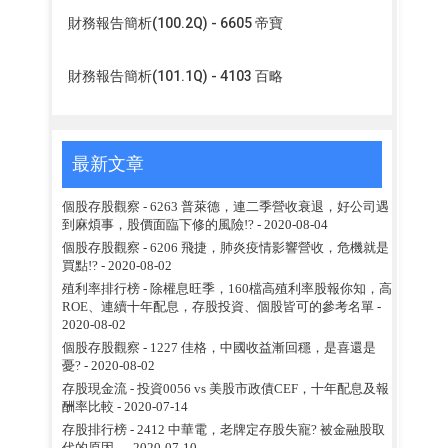
財務報告簡析(100.2Q) - 6605 帝寶
財務報告簡析(101.1Q) - 4103 百略
最新文章
個股存股觀察 - 6263 普萊德，連二季營收衰退，好公司遇
到麻煩事，股價面臨下修的風險!?
- 2020-08-04
個股存股觀察 - 6206 飛捷，肺炎疫情影響營收，危機就是
買點!?
- 2020-08-02
殖利率排行榜 - 除權息旺季，160檔高殖利率股報你知，高
ROE、連續十年配息，存股投資、個股皆可的參考名單
-
2020-08-02
個股存股觀察 - 1227 佳格，中國收益漸回穩，是喜還是
憂?
- 2020-08-02
存股現金流 - 投資0056 vs 美股市政債CEF，十年配息及報
酬率比較
- 2020-07-14
存股排行榜 - 2412 中華電，老牌定存股失寵? 被金融股取
代的原因...
- 2020-07-10