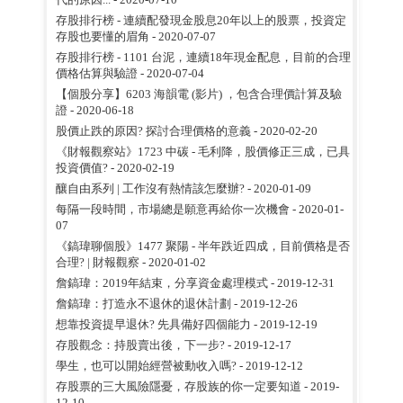
存股排行榜 - 連續配發現金股息20年以上的股票，投資定
存股也要懂的眉角
- 2020-07-07
存股排行榜 - 1101 台泥，連續18年現金配息，目前的合理
價格估算與驗證
- 2020-07-04
【個股分享】6203 海韻電 (影片) ，包含合理價計算及驗
證
- 2020-06-18
股價止跌的原因? 探討合理價格的意義
- 2020-02-20
《財報觀察站》1723 中碳 - 毛利降，股價修正三成，已具
投資價值?
- 2020-02-19
釀自由系列 | 工作沒有熱情該怎麼辦?
- 2020-01-09
每隔一段時間，市場總是願意再給你一次機會
- 2020-01-
07
《鎬瑋聊個股》1477 聚陽 - 半年跌近四成，目前價格是否
合理? | 財報觀察
- 2020-01-02
詹鎬瑋：2019年結束，分享資金處理模式
- 2019-12-31
詹鎬瑋：打造永不退休的退休計劃
- 2019-12-26
想靠投資提早退休? 先具備好四個能力
- 2019-12-19
存股觀念：持股賣出後，下一步?
- 2019-12-17
學生，也可以開始經營被動收入嗎?
- 2019-12-12
存股票的三大風險隱憂，存股族的你一定要知道
- 2019-
12-10