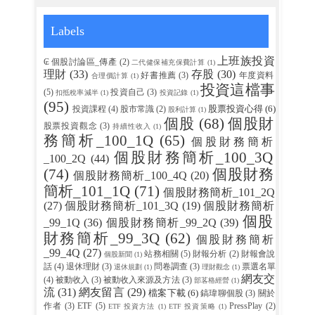
Labels
上班族投資
₢ 個股討論區_傳產
(2)
二代健保補充保費計算
(1)
理財
(33)
存股
(30)
好書推薦
(3)
年度資料
合理價計算
(1)
投資這檔事
(5)
投資自己
(3)
扣抵稅率減半
(1)
投資記錄
(1)
(95)
股票投資心得
(6)
投資課程
(4)
股市常識
(2)
股利計算
(1)
個股
(68)
個股財
股票投資觀念
(3)
持續性收入
(1)
務簡析_100_1Q
(65)
個股財務簡析
個股財務簡析_100_3Q
_100_2Q
(44)
(74)
個股財務
個股財務簡析_100_4Q
(20)
簡析_101_1Q
(71)
個股財務簡析_101_2Q
(27)
個股財務簡析_101_3Q
(19)
個股財務簡析
個股
_99_1Q
(36)
個股財務簡析_99_2Q
(39)
財務簡析_99_3Q
(62)
個股財務簡析
_99_4Q
(27)
站務相關
(5)
財報分析
(2)
財報會說
個股新聞
(1)
話
(4)
退休理財
(3)
問卷調查
(3)
票選名單
退休規劃
(1)
理財觀念
(1)
網友交
(4)
被動收入
(3)
被動收入來源及方法
(3)
部茖格經營
(1)
流
(31)
網友留言
(29)
檔案下載
(6)
鎬瑋聊個股
(3)
關於
作者
(3)
ETF
(5)
PressPlay
(2)
ETF 投資方法
(1)
ETF 投資策略
(1)