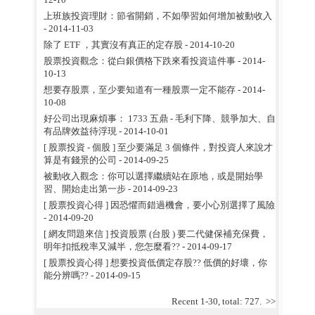
上班族投資理財：節省開銷，不如學習如何增加被動收入
- 2014-11-03
除了 ETF ，其實沒有真正的定存股
- 2014-10-20
股票投資觀念：從白銀價格下跌來看投資這件事
- 2014-
10-13
想要存股票，至少要知道有一種股票一定不能存
- 2014-
10-08
好公司出現麻煩事： 1733 五鼎 - 毛利下降、競爭加大、自
有品牌效益待浮現
- 2014-10-01
[ 股票投資 - 個股 ] 至少要滿足 3 個條件，對投資人來說才
算是有錢景的公司
- 2014-09-25
被動收入觀念：你可以選擇繼續站在原地，或是開始學
習、開始走出第一步
- 2014-09-23
[ 股票投資心得 ] 因恐懼而錯過機會，要小心別選擇了風險
- 2014-09-20
[ 網友問題來信 ] 投資股票 (台股 ) 要二代健保補充保費，
明年扣抵稅率又減半，您怎麼看??
- 2014-09-17
[ 股票投資心得 ] 想要投資低價定存股?? 低價的好壞，你
能分辨嗎??
- 2014-09-15
Recent 1-30, total: 727.
>>