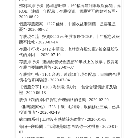
殖利率排行榜 - 除權息旺季，160檔高殖利率股報你知，高
ROE、連續十年配息，存股投資、個股皆可的參考名單
-
2020-08-02
個股存股觀察 - 1227 佳格，中國收益漸回穩，是喜還是
憂?
- 2020-08-02
存股現金流 - 投資0056 vs 美股市政債CEF，十年配息及報
酬率比較
- 2020-07-14
存股排行榜 - 2412 中華電，老牌定存股失寵? 被金融股取
代的原因...
- 2020-07-10
存股排行榜 - 連續配發現金股息20年以上的股票，投資定
存股也要懂的眉角
- 2020-07-07
存股排行榜 - 1101 台泥，連續18年現金配息，目前的合理
價格估算與驗證
- 2020-07-04
【個股分享】6203 海韻電 (影片) ，包含合理價計算及驗
證
- 2020-06-18
股價止跌的原因? 探討合理價格的意義
- 2020-02-20
《財報觀察站》1723 中碳 - 毛利降，股價修正三成，已具
投資價值?
- 2020-02-19
釀自由系列 | 工作沒有熱情該怎麼辦?
- 2020-01-09
每隔一段時間，市場總是願意再給你一次機會
- 2020-01-
07