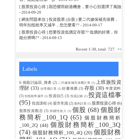
[ 股票投資心得 ] 因恐懼而錯過機會，要小心別選擇了風險
- 2014-09-20
[ 網友問題來信 ] 投資股票 (台股 ) 要二代健保補充保費，
明年扣抵稅率又減半，您怎麼看??
- 2014-09-17
[ 股票投資心得 ] 想要投資低價定存股?? 低價的好壞，你
能分辨嗎??
- 2014-09-15
Recent 1-30, total: 727.
>>
Labels
上班族投資
₢ 個股討論區_傳產
(2)
二代健保補充保費計算
(1)
理財
(33)
存股
(30)
好書推薦
(3)
年度資料
合理價計算
(1)
投資這檔事
(5)
投資自己
(3)
扣抵稅率減半
(1)
投資記錄
(1)
(95)
股票投資心得
(6)
投資課程
(4)
股市常識
(2)
股利計算
(1)
個股
(68)
個股財
股票投資觀念
(3)
持續性收入
(1)
務簡析_100_1Q
(65)
個股財務簡析
個股財務簡析_100_3Q
_100_2Q
(44)
(74)
個股財務
個股財務簡析_100_4Q
(20)