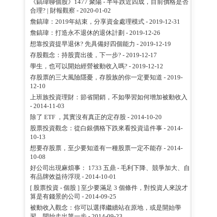
《鎬瑋聊個股》1477 聚陽 - 半年跌近四成，目前價格是否
合理? | 財報觀察
- 2020-01-02
詹鎬瑋：2019年結束，分享資金處理模式
- 2019-12-31
詹鎬瑋：打造永不退休的退休計劃
- 2019-12-26
想靠投資提早退休? 先具備好四個能力
- 2019-12-19
存股觀念：持股賣出後，下一步?
- 2019-12-17
學生，也可以開始經營被動收入嗎?
- 2019-12-12
存股票的三大風險隱憂，存股族的你一定要知道
- 2019-
12-10
上班族投資理財：節省開銷，不如學習如何增加被動收入
- 2014-11-03
除了 ETF ，其實沒有真正的定存股
- 2014-10-20
股票投資觀念：從白銀價格下跌來看投資這件事
- 2014-
10-13
想要存股票，至少要知道有一種股票一定不能存
- 2014-
10-08
好公司出現麻煩事： 1733 五鼎 - 毛利下降、競爭加大、自
有品牌效益待浮現
- 2014-10-01
[ 股票投資 - 個股 ] 至少要滿足 3 個條件，對投資人來說才
算是有錢景的公司
- 2014-09-25
被動收入觀念：你可以選擇繼續站在原地，或是開始學
習、開始走出第一步
- 2014-09-23