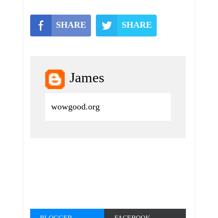
SHARE
SHARE
James
wowgood.org