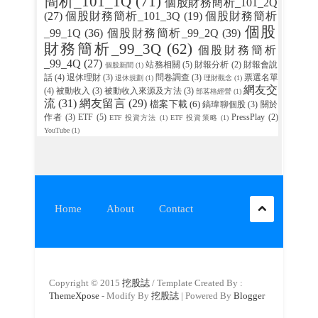
簡析_101_1Q
(71)
個股財務簡析_101_2Q
(27)
個股財務簡析_101_3Q
(19)
個股財務簡析
個股
_99_1Q
(36)
個股財務簡析_99_2Q
(39)
財務簡析_99_3Q
(62)
個股財務簡析
_99_4Q
(27)
站務相關
(5)
財報分析
(2)
財報會說
個股新聞
(1)
話
(4)
退休理財
(3)
問卷調查
(3)
票選名單
退休規劃
(1)
理財觀念
(1)
網友交
(4)
被動收入
(3)
被動收入來源及方法
(3)
部茖格經營
(1)
流
(31)
網友留言
(29)
檔案下載
(6)
鎬瑋聊個股
(3)
關於
作者
(3)
ETF
(5)
PressPlay
(2)
ETF 投資方法
(1)
ETF 投資策略
(1)
YouTube
(1)
Home
About
Contact
Copyright © 2015
挖股誌
/ Template Created By :
ThemeXpose
- Modify By
挖股誌
| Powered By
Blogger