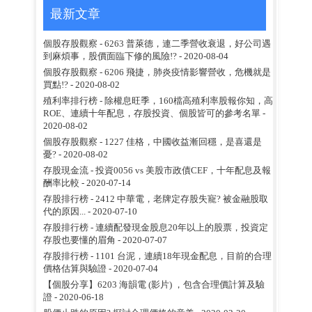
最新文章
個股存股觀察 - 6263 普萊德，連二季營收衰退，好公司遇
到麻煩事，股價面臨下修的風險!?
- 2020-08-04
個股存股觀察 - 6206 飛捷，肺炎疫情影響營收，危機就是
買點!?
- 2020-08-02
殖利率排行榜 - 除權息旺季，160檔高殖利率股報你知，高
ROE、連續十年配息，存股投資、個股皆可的參考名單
-
2020-08-02
個股存股觀察 - 1227 佳格，中國收益漸回穩，是喜還是
憂?
- 2020-08-02
存股現金流 - 投資0056 vs 美股市政債CEF，十年配息及報
酬率比較
- 2020-07-14
存股排行榜 - 2412 中華電，老牌定存股失寵? 被金融股取
代的原因...
- 2020-07-10
存股排行榜 - 連續配發現金股息20年以上的股票，投資定
存股也要懂的眉角
- 2020-07-07
存股排行榜 - 1101 台泥，連續18年現金配息，目前的合理
價格估算與驗證
- 2020-07-04
【個股分享】6203 海韻電 (影片) ，包含合理價計算及驗
證
- 2020-06-18