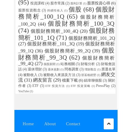
(95)
股票投資心得
(6)
投資課程
(4)
股市常識
(2)
股利計算
(1)
個股
(68)
個股財
股票投資觀念
(3)
持續性收入
(1)
務簡析_100_1Q
(65)
個股財務簡析
個股財務簡析_100_3Q
_100_2Q
(44)
(74)
個股財務
個股財務簡析_100_4Q
(20)
簡析_101_1Q
(71)
個股財務簡析_101_2Q
(27)
個股財務簡析_101_3Q
(19)
個股財務簡析
個股
_99_1Q
(36)
個股財務簡析_99_2Q
(39)
財務簡析_99_3Q
(62)
個股財務簡析
_99_4Q
(27)
站務相關
(5)
財報分析
(2)
財報會說
個股新聞
(1)
話
(4)
退休理財
(3)
問卷調查
(3)
票選名單
退休規劃
(1)
理財觀念
(1)
網友交
(4)
被動收入
(3)
被動收入來源及方法
(3)
部茖格經營
(1)
流
(31)
網友留言
(29)
檔案下載
(6)
鎬瑋聊個股
(3)
關於
作者
(3)
ETF
(5)
PressPlay
(2)
ETF 投資方法
(1)
ETF 投資策略
(1)
YouTube
(1)
Home
About
Contact