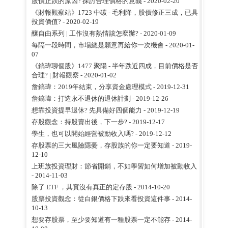
股價止跌的原因? 探討合理價格的意義
- 2020-02-20
《財報觀察站》1723 中碳 - 毛利降，股價修正三成，已具
投資價值?
- 2020-02-19
釀自由系列 | 工作沒有熱情該怎麼辦?
- 2020-01-09
每隔一段時間，市場總是願意再給你一次機會
- 2020-01-
07
《鎬瑋聊個股》1477 聚陽 - 半年跌近四成，目前價格是否
合理? | 財報觀察
- 2020-01-02
詹鎬瑋：2019年結束，分享資金處理模式
- 2019-12-31
詹鎬瑋：打造永不退休的退休計劃
- 2019-12-26
想靠投資提早退休? 先具備好四個能力
- 2019-12-19
存股觀念：持股賣出後，下一步?
- 2019-12-17
學生，也可以開始經營被動收入嗎?
- 2019-12-12
存股票的三大風險隱憂，存股族的你一定要知道
- 2019-
12-10
上班族投資理財：節省開銷，不如學習如何增加被動收入
- 2014-11-03
除了 ETF ，其實沒有真正的定存股
- 2014-10-20
股票投資觀念：從白銀價格下跌來看投資這件事
- 2014-
10-13
想要存股票，至少要知道有一種股票一定不能存
- 2014-