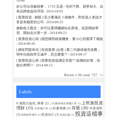
10-08
好公司出現麻煩事： 1733 五鼎 - 毛利下降、競爭加大、自
有品牌效益待浮現
- 2014-10-01
[ 股票投資 - 個股 ] 至少要滿足 3 個條件，對投資人來說才
算是有錢景的公司
- 2014-09-25
被動收入觀念：你可以選擇繼續站在原地，或是開始學
習、開始走出第一步
- 2014-09-23
[ 股票投資心得 ] 因恐懼而錯過機會，要小心別選擇了風險
- 2014-09-20
[ 網友問題來信 ] 投資股票 (台股 ) 要二代健保補充保費，
明年扣抵稅率又減半，您怎麼看??
- 2014-09-17
[ 股票投資心得 ] 想要投資低價定存股?? 低價的好壞，你
能分辨嗎??
- 2014-09-15
Recent 1-30, total: 727.
>>
Labels
上班族投資
₢ 個股討論區_傳產
(2)
二代健保補充保費計算
(1)
理財
(33)
存股
(30)
好書推薦
(3)
年度資料
合理價計算
(1)
投資這檔事
(5)
投資自己
(3)
扣抵稅率減半
(1)
投資記錄
(1)